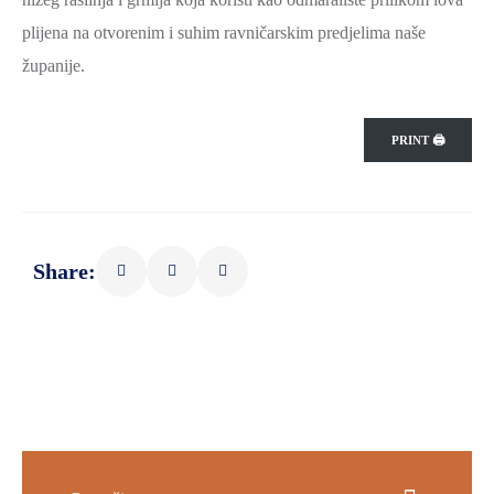
ZAŠTITA
plijena na otvorenim i suhim ravničarskim predjelima naše
OKOLIŠA
županije.
TURIZAM
I
PRINT 🖨
KULTURA
PROMET
I
KOMUNIKACIJE
Share:
ENERGETIKA
HRVATSKI
BRANITELJI
URED
ŽUPANA
OSTALO