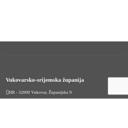
Vukovarsko-srijemska županija
HR - 32000 Vukovar, Županijska 9
Tel. +385 32 454 444
HR - 32100 Vinkovci, Glagoljaška 27
Tel. +385 32 344 111