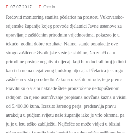
2021.-25.
07.07.2017
Ostalo
ZDRAVSTVO
I
Redoviti monitoring staništa pčelarica na prostoru Vukovarsko-
SOCIJALNA
srijemske županije kojeg provode djelatnici Javne ustanove za
SKRB
upravljanje zaštićenim prirodnim vrijednostima, pokazao je u
MEĐUNARODNA
tekućoj godini dobre rezultate. Naime, stanje populacije ove
SURADNJA
strogo zaštićene životinjske vrste je stabilno, što znači da u
I
prirodi ne postoje negativni utjecaji koji bi reducirali broj jedinki
REGIONALNI
kao i da nema negativnog ljudskog utjecaja. Pčelarica je strogo
RAZVOJ
zaštićena vrsta po odredbi Zakona o zaštiti prirode, te je prema
PROSTORNO
Pravilniku o visini naknade štete prouzročene nedopuštenom
UREĐENJE
radnjom za njeno usmrćivanje propisana novčana kazna u visini
I
od 5.400,00 kuna. Izrazito šarenog perja, predstavlja pravu
GRADITELJSTVO
atrakciju u ptičjem svijetu naše županije iako je vrlo okretna, pa
PRIRODA
ju je u letu teško zabilježiti. Najčešće se može vidjeti u blizini
I
nižeg raslinja i grmlja koja koristi kao odmaralište prilikom lova