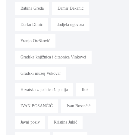
Babina Greda
Damir Dekanić
Darko Dimić
dodjela ugovora
Franjo Orešković
Gradska knjižnica i čitaonica Vinkovci
Gradski muzej Vukovar
Hrvatska zajednica županija
Ilok
IVAN BOSANČIĆ
Ivan Bosančić
Javni poziv
Kristina Jukić