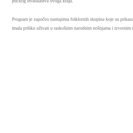
pučkog stvaralaštva ovoga kraja.
Program je započeo nastupima folklornih skupina koje su prikaza
imala priliku uživati u raskošnim narodnim nošnjama i izvornim