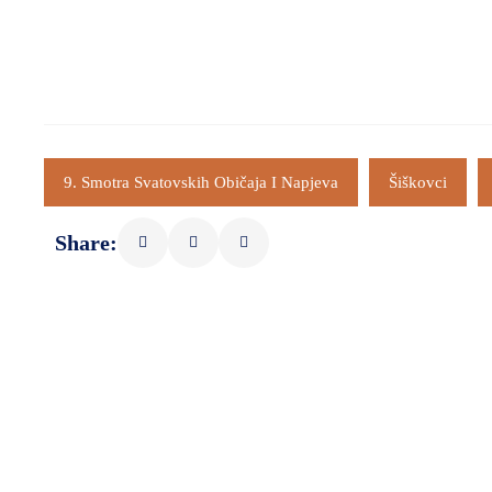
9. Smotra Svatovskih Običaja I Napjeva
Šiškovci
Share: