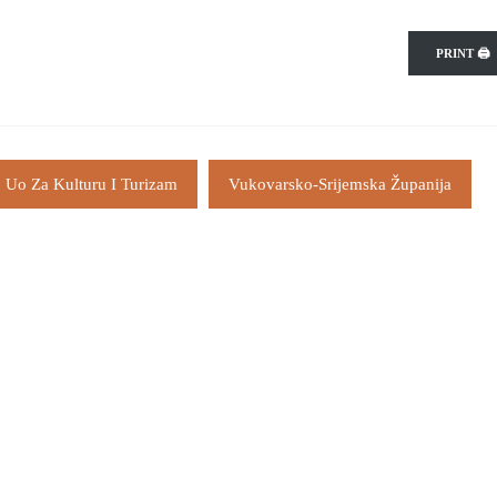
PRINT 🖨
Uo Za Kulturu I Turizam
Vukovarsko-Srijemska Županija