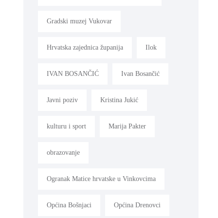
Gradski muzej Vukovar
Hrvatska zajednica županija
Ilok
IVAN BOSANČIĆ
Ivan Bosančić
Javni poziv
Kristina Jukić
kulturu i sport
Marija Pakter
obrazovanje
Ogranak Matice hrvatske u Vinkovcima
Općina Bošnjaci
Općina Drenovci