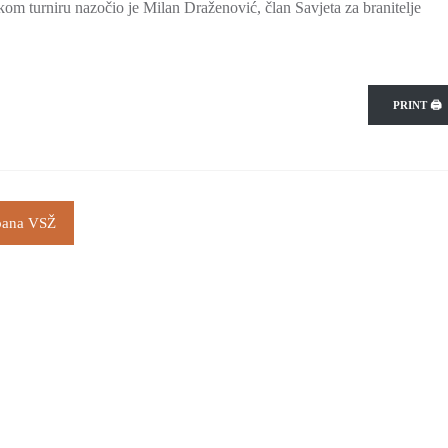
m turniru nazočio je Milan Draženović, član Savjeta za branitelje
PRINT 🖨
upana VSŽ