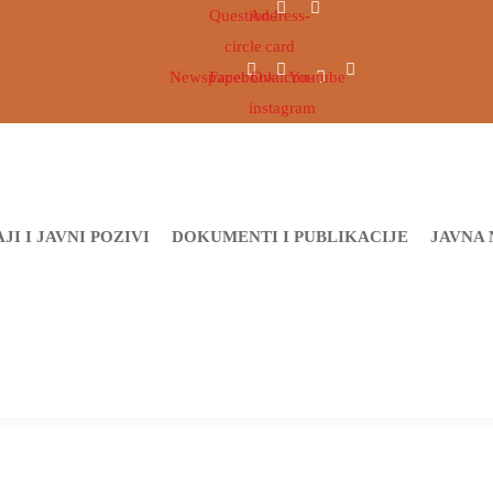
Question-
Address-
circle
card
Newspaper
Facebook
Ovaicon-
Youtube
instagram
JI I JAVNI POZIVI
DOKUMENTI I PUBLIKACIJE
JAVNA 