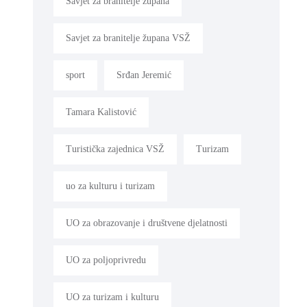
Savjet za branitelje župana
Savjet za branitelje župana VSŽ
sport
Srđan Jeremić
Tamara Kalistović
Turistička zajednica VSŽ
Turizam
uo za kulturu i turizam
UO za obrazovanje i društvene djelatnosti
UO za poljoprivredu
UO za turizam i kulturu