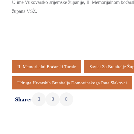
U ime Vukovarsko-srijemske županije, II. Memorijalnom boćarsko
župana VSŽ.
II. Memorijalni Boćarski Turnir
Savjet Za Branitelje Ž
Udruga Hrvatskih Branitelja Domovinskoga Rata Slakovci
Share: