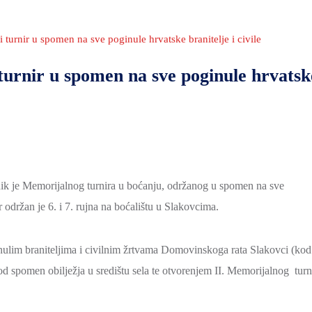
 turnir u spomen na sve poginule hrvatske branitelje i civile
 turnir u spomen na sve poginule hrvatsk
ik je Memorijalnog turnira u boćanju, održanog u spomen na sve
 održan je 6. i 7. rujna na boćalištu u Slakovcima.
lim braniteljima i civilnim žrtvama Domovinskoga rata Slakovci (kod
od spomen obilježja u središtu sela te otvorenjem II. Memorijalnog turn