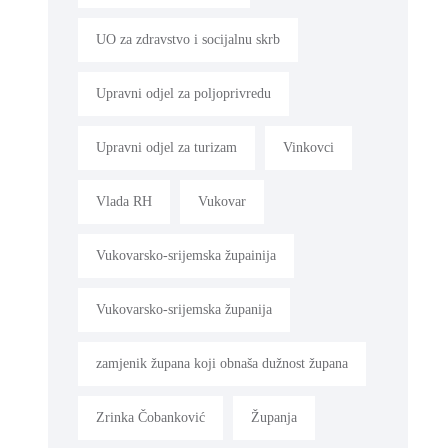
UO za zdravstvo i socijalnu skrb
Upravni odjel za poljoprivredu
Upravni odjel za turizam
Vinkovci
Vlada RH
Vukovar
Vukovarsko-srijemska župainija
Vukovarsko-srijemska županija
zamjenik župana koji obnaša dužnost župana
Zrinka Čobanković
Županja