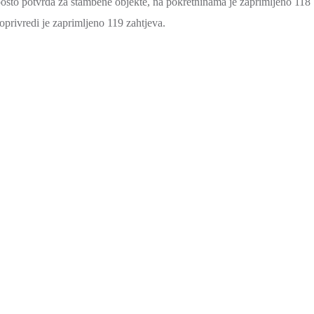
posto potvrda za stambene objekte, na pokretninama je zaprimljeno 118
ljoprivredi je zaprimljeno 119 zahtjeva.