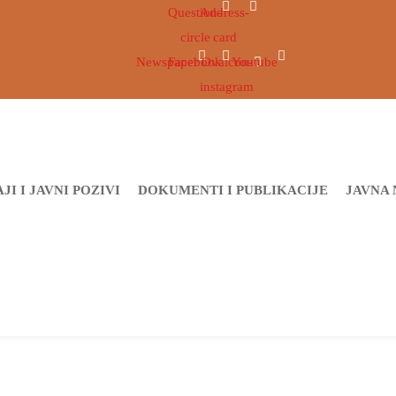
Question-
Address-
circle
card
Newspaper
Facebook
Ovaicon-
Youtube
instagram
JI I JAVNI POZIVI
DOKUMENTI I PUBLIKACIJE
JAVNA 