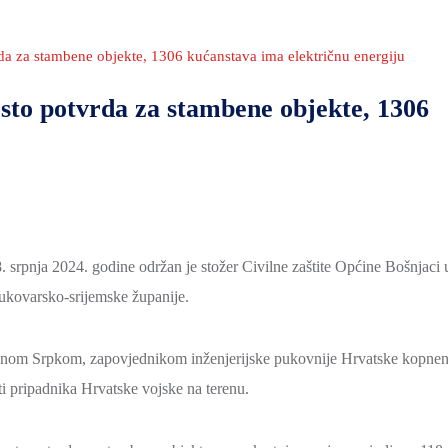
da za stambene objekte, 1306 kućanstava ima električnu energiju
sto potvrda za stambene objekte, 1306
 srpnja 2024. godine održan je stožer Civilne zaštite Općine Bošnjaci 
Vukovarsko-srijemske županije.
lanom Srpkom, zapovjednikom inženjerijske pukovnije Hrvatske kopne
ti pripadnika Hrvatske vojske na terenu.