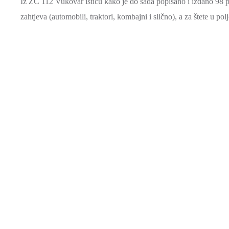
Iz ŽC 112 Vukovar ističu kako je do sada popisano i izdano 98 
zahtjeva (automobili, traktori, kombajni i slično), a za štete u po