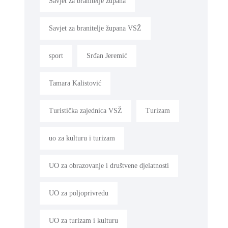
Savjet za branitelje župana
Savjet za branitelje župana VSŽ
sport
Srđan Jeremić
Tamara Kalistović
Turistička zajednica VSŽ
Turizam
uo za kulturu i turizam
UO za obrazovanje i društvene djelatnosti
UO za poljoprivredu
UO za turizam i kulturu