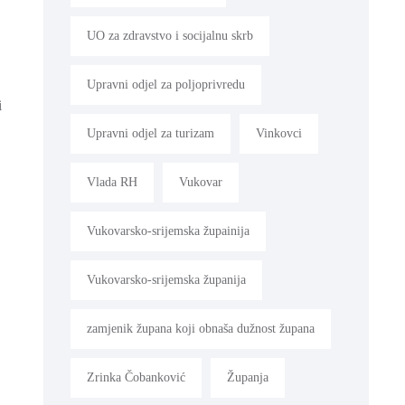
UO za zdravstvo i socijalnu skrb
Upravni odjel za poljoprivredu
i
Upravni odjel za turizam
Vinkovci
Vlada RH
Vukovar
Vukovarsko-srijemska župainija
Vukovarsko-srijemska županija
zamjenik župana koji obnaša dužnost župana
Zrinka Čobanković
Županja