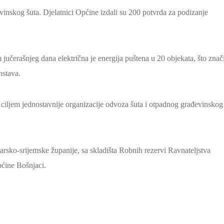
inskog šuta. Djelatnici Općine izdali su 200 potvrda za podizanje
jučerašnjeg dana električna je energija puštena u 20 objekata, što znač
nstava.
 ciljem jednostavnije organizacije odvoza šuta i otpadnog građevinskog
rsko-srijemske županije, sa skladišta Robnih rezervi Ravnateljstva
pćine Bošnjaci.