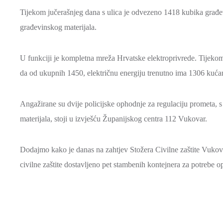
Tijekom jučerašnjeg dana s ulica je odvezeno 1418 kubika građev
građevinskog materijala.
U funkciji je kompletna mreža Hrvatske elektroprivrede. Tijekom 
da od ukupnih 1450, električnu energiju trenutno ima 1306 kuća
Angažirane su dvije policijske ophodnje za regulaciju prometa, s
materijala, stoji u izvješću Županijskog centra 112 Vukovar.
Dodajmo kako je danas na zahtjev Stožera Civilne zaštite Vukova
civilne zaštite dostavljeno pet stambenih kontejnera za potrebe o