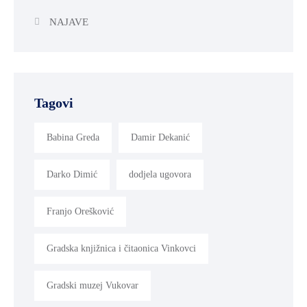
NAJAVE
Tagovi
Babina Greda
Damir Dekanić
Darko Dimić
dodjela ugovora
Franjo Orešković
Gradska knjižnica i čitaonica Vinkovci
Gradski muzej Vukovar