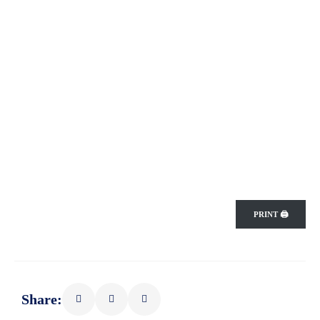
PRINT 🖨
Share: