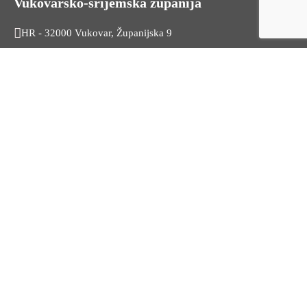
Vukovarsko-srijemska županija
HR - 32000 Vukovar, Županijska 9
Tel. +385 32 454 444
HR - 32100 Vinkovci, Glagoljaška 27
Tel. +385 32 344 111
Radno vrijeme: 7:30 - 15:30
OIB: 74724110709
Korisni linkovi
Odnosi s javnošću
Stambeno zbrinjavanje
Iz Matičnog ureda
Službeni vjesnik
HZZ