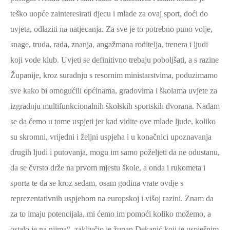
teško uopće zainteresirati djecu i mlade za ovaj sport, doći do
uvjeta, odlaziti na natjecanja. Za sve je to potrebno puno volje,
snage, truda, rada, znanja, angažmana roditelja, trenera i ljudi
koji vode klub. Uvjeti se definitivno trebaju poboljšati, a s razine
Županije, kroz suradnju s resornim ministarstvima, poduzimamo
sve kako bi omogućili općinama, gradovima i školama uvjete za
izgradnju multifunkcionalnih školskih sportskih dvorana. Nadam
se da ćemo u tome uspjeti jer kad vidite ove mlade ljude, koliko
su skromni, vrijedni i željni uspjeha i u konačnici upoznavanja
drugih ljudi i putovanja, mogu im samo poželjeti da ne odustanu,
da se čvrsto drže na prvom mjestu škole, a onda i rukometa i
sporta te da se kroz sedam, osam godina vrate ovdje s
reprezentativnih uspjehom na europskoj i višoj razini. Znam da
za to imaju potencijala, mi ćemo im pomoći koliko možemo, a
ostalo je na njima“, zaključio je župan Dekanić koji je uspješnim