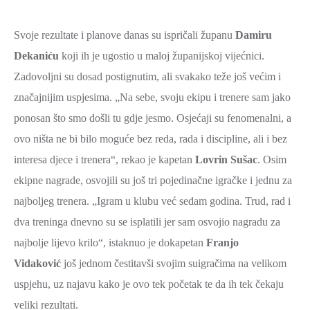
ZAŠTITA
OKOLIŠA
Svoje rezultate i planove danas su ispričali županu
Damiru
Dekaniću
koji ih je ugostio u maloj županijskoj vijećnici.
TURIZAM
Zadovoljni su dosad postignutim, ali svakako teže još većim i
I
značajnijim uspjesima. „Na sebe, svoju ekipu i trenere sam jako
KULTURA
ponosan što smo došli tu gdje jesmo. Osjećaji su fenomenalni, a
PROMET
ovo ništa ne bi bilo moguće bez reda, rada i discipline, ali i bez
I
interesa djece i trenera“, rekao je kapetan
Lovrin Sušac
. Osim
KOMUNIKACIJE
ekipne nagrade, osvojili su još tri pojedinačne igračke i jednu za
ENERGETIKA
najboljeg trenera. „Igram u klubu već sedam godina. Trud, rad i
HRVATSKI
dva treninga dnevno su se isplatili jer sam osvojio nagradu za
BRANITELJI
najbolje lijevo krilo“, istaknuo je dokapetan
Franjo
URED
Vidaković
još jednom čestitavši svojim suigračima na velikom
ŽUPANA
uspjehu, uz najavu kako je ovo tek početak te da ih tek čekaju
OSTALO
veliki rezultati.