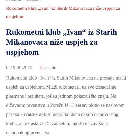
2021.-25.
ZDRAVSTVO
Rukometni klub „Ivan“ iz Starih Mikanovaca niže uspjeh za
I
uspjehom
SOCIJALNA
Rukometni klub „Ivan“ iz Starih
SKRB
Mikanovaca niže uspjeh za
MEĐUNARODNA
uspjehom
SURADNJA
I
19.06.2023
Ostalo
REGIONALNI
Rukometni klub „Ivan“ iz Starih Mikanovaca ne prestaje nizati
RAZVOJ
uspjeh za uspjehom. Mladi rukometaši, uz sve dosadašnje
PROSTORNO
plasmane i rezultate, još su jednom pokazali što znaju. Na
UREĐENJE
državnom prvenstvu u Poreču U-13 sastav okitio se naslovom
I
prvaka Hrvatske dok su nekoliko dana nakon članovi istog
GRADITELJSTVO
kluba, ali uzrasta U-15, zauzeli 6. mjesto na završnici
PRIRODA
nacionalnog prvenstva.
I