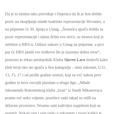
SPORT,
MLADI
Da je to uistinu tako potvrđuje i činjenica da ih je šest dobilo
I
poziv na okupljanje mlađe kadetske reprezentacije Hrvatske, a
DEMOGRAFIJA
na pripreme će 30. lipnja u Umag. „Šestorica igrača dobila su
poziv reprezentacije i njima želim svu sreću, uz trenera koji je
selektor u HRS-u. Odlaze uskoro u Umag na pripreme, a prvi
put će HRS platiti sve troškove što je izuzetno dobra stvar“,
ponosno je rekao predsjednik Kluba
Slaven Laco
dodavši kako
klub broji oko sto igrača u šest kategorija – mini rukomet, U11,
13, 15, 17 i od prošle godine seniori, koji su već nakon prve
godine iz treće osvojili plasman u drugu ligu. „Mlade
rukometaše Rukometnog kluba „Ivan“ iz Starih Mikanovaca
pratim već neko vrijeme, posebice sada otkad su otišli na
državno prvenstvo. Stvarno sam zadivljen uspjehom koji su
postigli. Nekad sam i sam radio u rukometu i znam koliko je