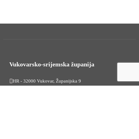
Vukovarsko-srijemska županija
HR - 32000 Vukovar, Županijska 9
Tel. +385 32 454 444
HR - 32100 Vinkovci, Glagoljaška 27
Tel. +385 32 344 111
Radno vrijeme: 7:30 - 15:30
OIB: 74724110709