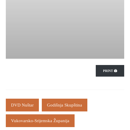
PRINT 🖨
DVD Nuštar
Godišnja Skupština
Vukovarsko-Srijemska Županija