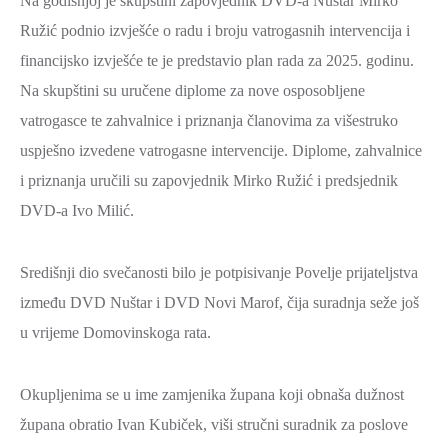
Na godišnjoj je skupštini zapovjednik DVD-a Nuštar Mirko
Ružić podnio izvješće o radu i broju vatrogasnih intervencija i
financijsko izvješće te je predstavio plan rada za 2025. godinu.
Na skupštini su uručene diplome za nove osposobljene
vatrogasce te zahvalnice i priznanja članovima za višestruko
uspješno izvedene vatrogasne intervencije. Diplome, zahvalnice
i priznanja uručili su zapovjednik Mirko Ružić i predsjednik
DVD-a Ivo Milić.
Središnji dio svečanosti bilo je potpisivanje Povelje prijateljstva
između DVD Nuštar i DVD Novi Marof, čija suradnja seže još
u vrijeme Domovinskoga rata.
Okupljenima se u ime zamjenika župana koji obnaša dužnost
župana obratio Ivan Kubiček, viši stručni suradnik za poslove