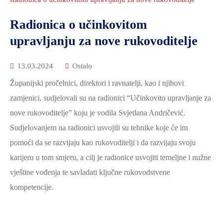
2021.-25.
ZDRAVSTVO
Radionica o učinkovitom
I
upravljanju za nove rukovoditelje
SOCIJALNA
SKRB
13.03.2024
Ostalo
MEĐUNARODNA
Županijski pročelnici, direktori i ravnatelji, kao i njihovi
SURADNJA
zamjenici, sudjelovali su na radionici “Učinkovito upravljanje za
I
nove rukovoditelje” koju je vodila Svjetlana Andričević.
REGIONALNI
RAZVOJ
Sudjelovanjem na radionici usvojili su tehnike koje će im
pomoći da se razvijaju kao rukovoditelji i da razvijaju svoju
PROSTORNO
karijeru u tom smjeru, a cilj je radionice usvojiti temeljne i nužne
UREĐENJE
vještine vođenja te savladati ključne rukovodstvene
I
GRADITELJSTVO
kompetencije.
PRIRODA
I