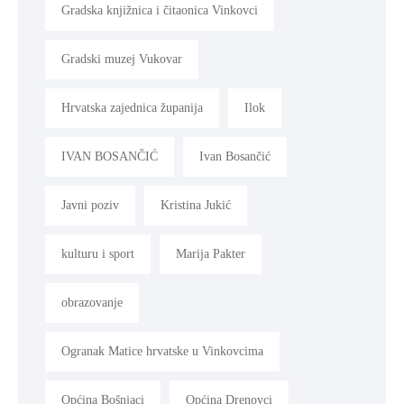
Gradska knjižnica i čitaonica Vinkovci
Gradski muzej Vukovar
Hrvatska zajednica županija
Ilok
IVAN BOSANČIĆ
Ivan Bosančić
Javni poziv
Kristina Jukić
kulturu i sport
Marija Pakter
obrazovanje
Ogranak Matice hrvatske u Vinkovcima
Općina Bošnjaci
Općina Drenovci