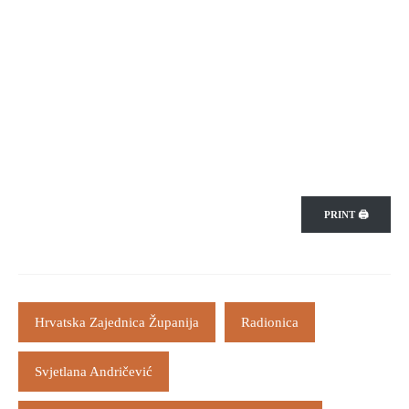
PRINT 🖨
Hrvatska Zajednica Županija
Radionica
Svjetlana Andričević