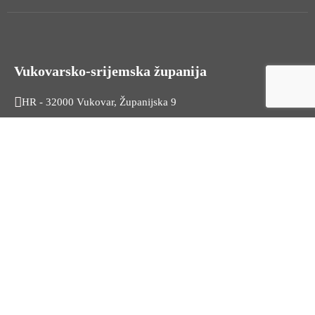
Vukovarsko-srijemska županija
HR - 32000 Vukovar, Županijska 9
Tel. +385 32 454 444
HR - 32100 Vinkovci, Glagoljaška 27
Tel. +385 32 344 111
Radno vrijeme: 7:30 - 15:30
OIB: 74724110709
Korisni linkovi
Odnosi s javnošću
Stambeno zbrinjavanje