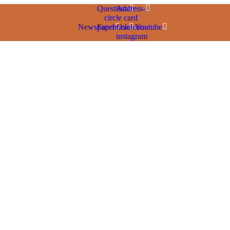
Question-
Address-
circle
card
Newspaper
Facebook
Ovaicon-
Youtube
instagram