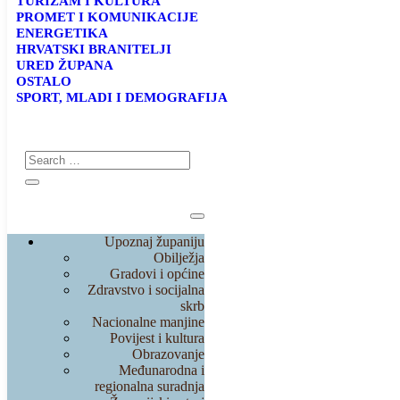
TURIZAM I KULTURA
PROMET I KOMUNIKACIJE
ENERGETIKA
HRVATSKI BRANITELJI
URED ŽUPANA
OSTALO
SPORT, MLADI I DEMOGRAFIJA
Upoznaj županiju
Obilježja
Gradovi i općine
Zdravstvo i socijalna
skrb
Nacionalne manjine
Povijest i kultura
Obrazovanje
Međunarodna i
regionalna suradnja