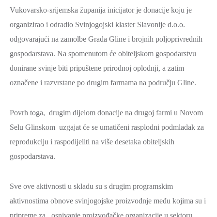
Vukovarsko-srijemska županija inicijator je donacije koju je
ZAŠTITA
OKOLIŠA
organizirao i odradio Svinjogojski klaster Slavonije d.o.o.
odgovarajući na zamolbe Grada Gline i brojnih poljoprivrednih
TURIZAM
gospodarstava. Na spomenutom će obiteljskom gospodarstvu
I
donirane svinje biti pripuštene prirodnoj oplodnji, a zatim
KULTURA
označene i razvrstane po drugim farmama na području Gline.
PROMET
I
Povrh toga, drugim dijelom donacije na drugoj farmi u Novom
KOMUNIKACIJE
Selu Glinskom uzgajat će se umatičeni rasplodni podmladak za
ENERGETIKA
reprodukciju i raspodijeliti na više desetaka obiteljskih
HRVATSKI
gospodarstava.
BRANITELJI
URED
Sve ove aktivnosti u skladu su s drugim programskim
ŽUPANA
aktivnostima obnove svinjogojske proizvodnje među kojima su i
OSTALO
pripreme za osnivanje proizvođačke organizacije u sektoru