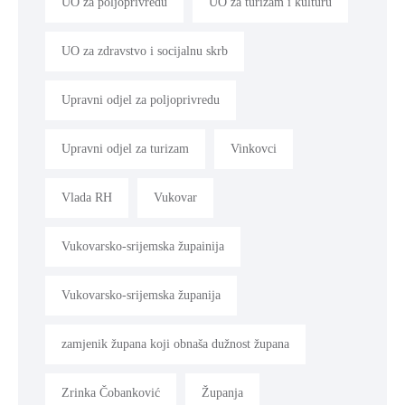
UO za poljoprivredu
UO za turizam i kulturu
UO za zdravstvo i socijalnu skrb
Upravni odjel za poljoprivredu
Upravni odjel za turizam
Vinkovci
Vlada RH
Vukovar
Vukovarsko-srijemska župainija
Vukovarsko-srijemska županija
zamjenik župana koji obnaša dužnost župana
Zrinka Čobanković
Županja