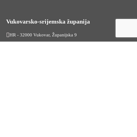
Vukovarsko-srijemska županija
HR - 32000 Vukovar, Županijska 9
Tel. +385 32 454 444
HR - 32100 Vinkovci, Glagoljaška 27
Tel. +385 32 344 111
Radno vrijeme: 7:30 - 15:30
OIB: 74724110709
Korisni linkovi
Odnosi s javnošću
Stambeno zbrinjavanje
Iz Matičnog ureda