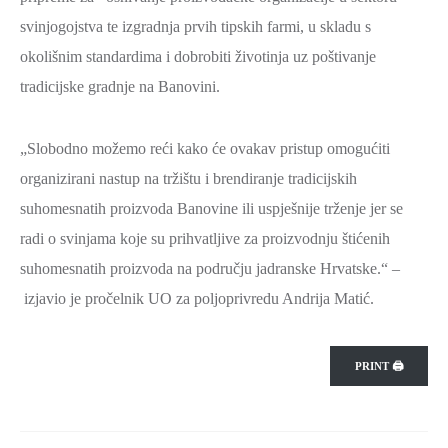
SPORT,
svinjogojstva te izgradnja prvih tipskih farmi, u skladu s
MLADI
okolišnim standardima i dobrobiti životinja uz poštivanje
I
tradicijske gradnje na Banovini.
DEMOGRAFIJA
„Slobodno možemo reći kako će ovakav pristup omogućiti
organizirani nastup na tržištu i brendiranje tradicijskih
suhomesnatih proizvoda Banovine ili uspješnije trženje jer se
radi o svinjama koje su prihvatljive za proizvodnju štićenih
suhomesnatih proizvoda na području jadranske Hrvatske.“ –
izjavio je pročelnik UO za poljoprivredu Andrija Matić.
PRINT 🖨