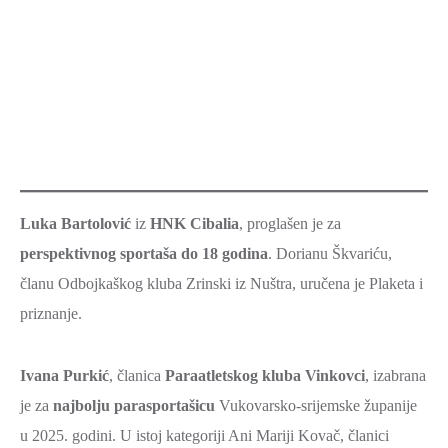
Luka Bartolović
iz
HNK Cibalia
, proglašen je za
perspektivnog sportaša do 18 godina
. Dorianu Škvariću,
članu Odbojkaškog kluba Zrinski iz Nuštra, uručena je Plaketa i
priznanje.
Ivana Purkić
, članica
Paraatletskog kluba Vinkovci
, izabrana
je za
najbolju parasportašicu
Vukovarsko-srijemske županije
u 2025. godini. U istoj kategoriji Ani Mariji Kovač, članici