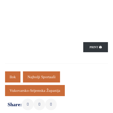
PRINT 🖨
Ilok
Najbolji Sportaaši
Vukovarsko-Srijemska Županija
Share: