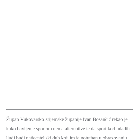
Župan Vukovarsko-srijemske županije Ivan Bosančić rekao je
kako bavljenje sportom nema alternative te da sport kod mladih
ljudi budi natjecateljski duh koji im je potreban u obrazovanju,