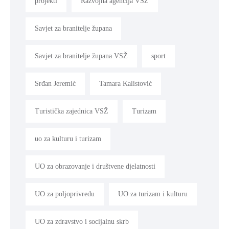
projekti
Razvojna agencija VSŽ
Savjet za branitelje župana
Savjet za branitelje župana VSŽ
sport
Srđan Jeremić
Tamara Kalistović
Turistička zajednica VSŽ
Turizam
uo za kulturu i turizam
UO za obrazovanje i društvene djelatnosti
UO za poljoprivredu
UO za turizam i kulturu
UO za zdravstvo i socijalnu skrb