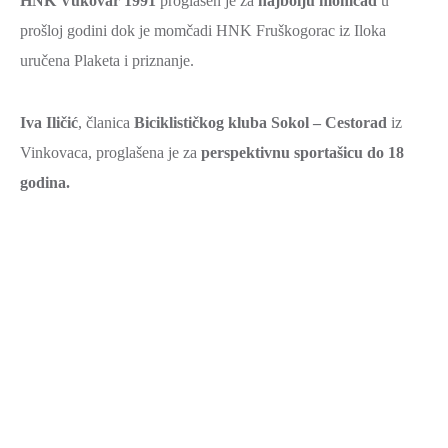
HNK Vukovar 1991
proglašen je za
najbolju momčad
u
prošloj godini dok je momčadi HNK Fruškogorac iz Iloka
uručena Plaketa i priznanje.
Iva Iličić
, članica
Biciklističkog kluba Sokol – Cestorad
iz
Vinkovaca, proglašena je za
perspektivnu sportašicu do 18
godina.