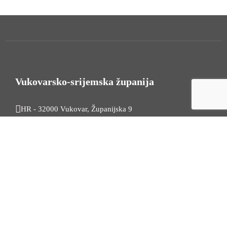
Vukovarsko-srijemska županija
HR - 32000 Vukovar, Županijska 9
Tel. +385 32 454 444
HR - 32100 Vinkovci, Glagoljaška 27
Tel. +385 32 344 111
Radno vrijeme: 7:30 - 15:30
OIB: 74724110709