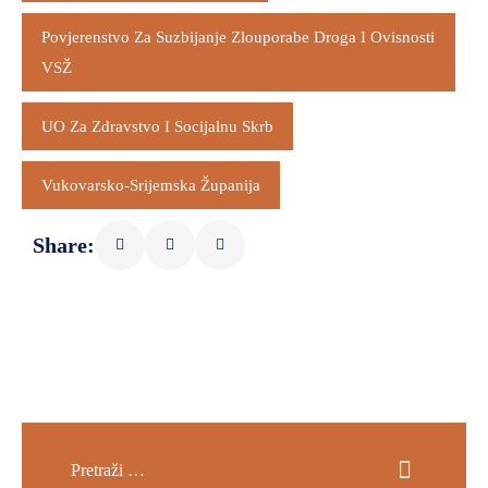
Povjerenstvo Za Suzbijanje Zlouporabe Droga I Ovisnosti
VSŽ
UO Za Zdravstvo I Socijalnu Skrb
Vukovarsko-Srijemska Županija
Share: