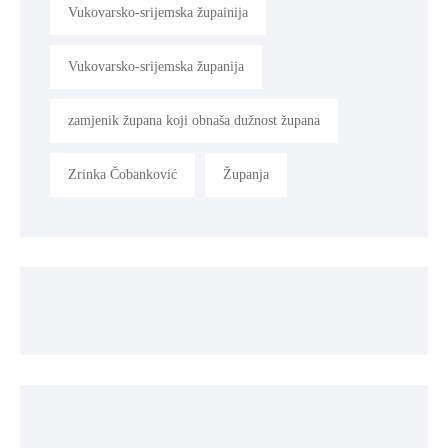
Vukovarsko-srijemska župainija
Vukovarsko-srijemska županija
zamjenik župana koji obnaša dužnost župana
Zrinka Čobanković
Županja