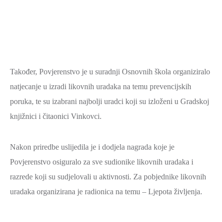
SPORT,
MLADI
I
DEMOGRAFIJA
Također, Povjerenstvo je u suradnji Osnovnih škola organiziralo
natjecanje u izradi likovnih uradaka na temu prevencijskih
poruka, te su izabrani najbolji uradci koji su izloženi u Gradskoj
knjižnici i čitaonici Vinkovci.
Nakon priredbe uslijedila je i dodjela nagrada koje je
Povjerenstvo osiguralo za sve sudionike likovnih uradaka i
razrede koji su sudjelovali u aktivnosti. Za pobjednike likovnih
uradaka organizirana je radionica na temu – Ljepota življenja.