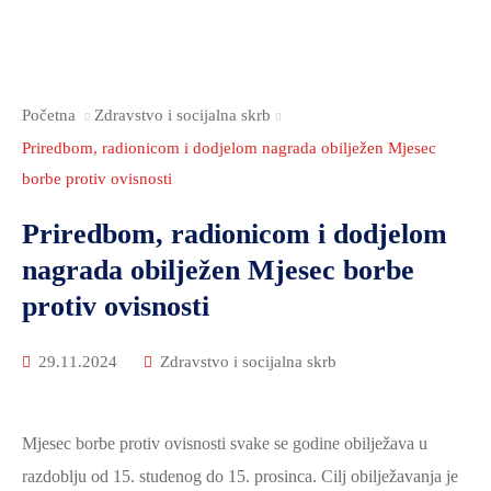
2021.-25.
ZDRAVSTVO
I
SOCIJALNA
Početna
Zdravstvo i socijalna skrb
SKRB
Priredbom, radionicom i dodjelom nagrada obilježen Mjesec
MEĐUNARODNA
borbe protiv ovisnosti
SURADNJA
I
Priredbom, radionicom i dodjelom
REGIONALNI
nagrada obilježen Mjesec borbe
RAZVOJ
protiv ovisnosti
PROSTORNO
UREĐENJE
29.11.2024
Zdravstvo i socijalna skrb
I
GRADITELJSTVO
Mjesec borbe protiv ovisnosti svake se godine obilježava u
PRIRODA
razdoblju od 15. studenog do 15. prosinca. Cilj obilježavanja je
I