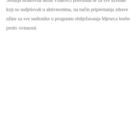
Srednja strukovna škola Vinkovci pobrinula se za sve učenike
koji su sudjelovali u aktivnostima, na način pripremanja zdrave
užine za sve sudionike u programu obilježavanja Mjeseca borbe
protiv ovisnosti.