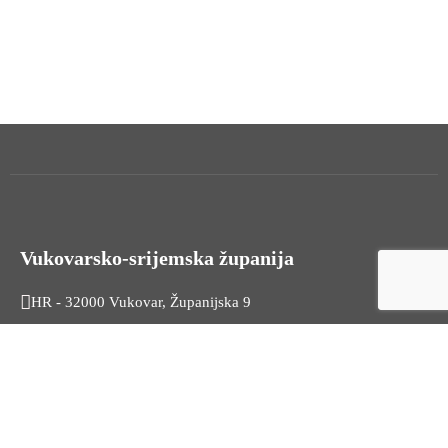
Vukovarsko-srijemska županija
HR - 32000 Vukovar, Županijska 9
Tel. +385 32 454 444
HR - 32100 Vinkovci, Glagoljaška 27
Tel. +385 32 344 111
Radno vrijeme: 7:30 - 15:30