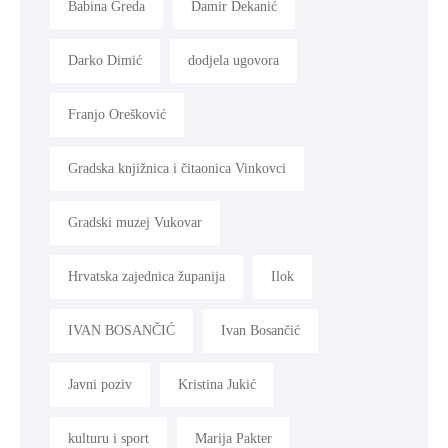
Babina Greda
Damir Dekanić
Darko Dimić
dodjela ugovora
Franjo Orešković
Gradska knjižnica i čitaonica Vinkovci
Gradski muzej Vukovar
Hrvatska zajednica županija
Ilok
IVAN BOSANČIĆ
Ivan Bosančić
Javni poziv
Kristina Jukić
kulturu i sport
Marija Pakter