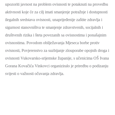
upozoriti javnost na problem ovisnosti te potaknuti na provedbu
ZAŠTITA
aktivnosti koje će za cilj imati smanjenje potražnje i dostupnosti
OKOLIŠA
ilegalnih sredstava ovisnosti, unaprijeđenije zaštite zdravlja i
TURIZAM
sigurnost stanovništva te smanjenje zdravstvenih, socijalnih i
I
društvenih rizika i šteta povezanih sa ovisnostima i ponašajnim
KULTURA
ovisnostima. Povodom obilježavanja Mjeseca borbe protiv
PROMET
ovisnosti, Povjerenstvo za suzbijanje zlouporabe opojnih droga i
I
ovisnosti Vukovarsko-srijemske županije, s učenicima OŠ Ivana
KOMUNIKACIJE
Gorana Kovačića Vinkovci organiziralo je priredbu o podizanju
ENERGETIKA
svijesti o važnosti očuvanja zdravlja.
HRVATSKI
BRANITELJI
URED
ŽUPANA
OSTALO