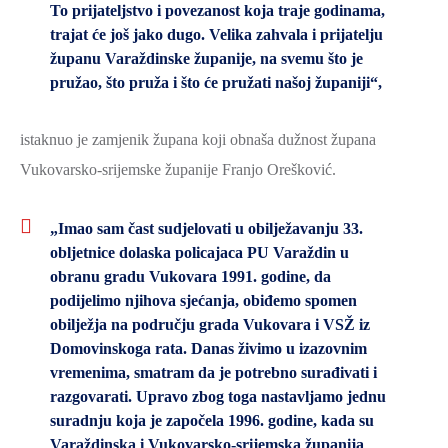
To prijateljstvo i povezanost koja traje godinama,
trajat će još jako dugo. Velika zahvala i prijatelju
županu Varaždinske županije, na svemu što je
pružao, što pruža i što će pružati našoj županiji“,
istaknuo je zamjenik župana koji obnaša dužnost župana
Vukovarsko-srijemske županije Franjo Orešković.
„Imao sam čast sudjelovati u obilježavanju 33.
obljetnice dolaska policajaca PU Varaždin u
obranu gradu Vukovara 1991. godine, da
podijelimo njihova sjećanja, obiđemo spomen
obilježja na području grada Vukovara i VSŽ iz
Domovinskoga rata. Danas živimo u izazovnim
vremenima, smatram da je potrebno surađivati i
razgovarati. Upravo zbog toga nastavljamo jednu
suradnju koja je započela 1996. godine, kada su
Varaždinska i Vukovarsko-srijemska županija