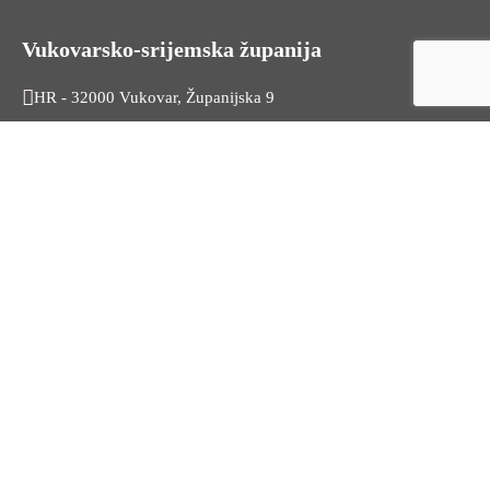
Vukovarsko-srijemska županija
HR - 32000 Vukovar, Županijska 9
Tel. +385 32 454 444
HR - 32100 Vinkovci, Glagoljaška 27
Tel. +385 32 344 111
Radno vrijeme: 7:30 - 15:30
OIB: 74724110709
Korisni linkovi
Odnosi s javnošću
Stambeno zbrinjavanje
Iz Matičnog ureda
Službeni vjesnik