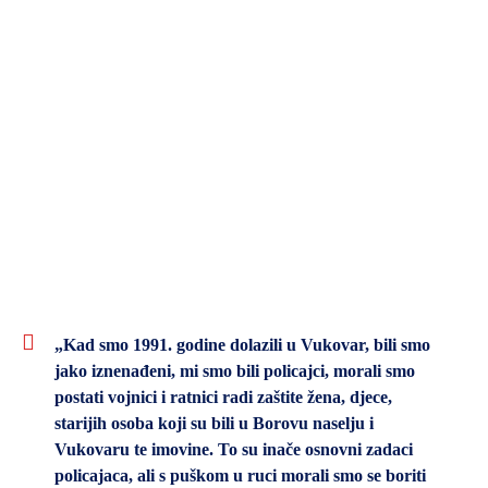
SPORT,
MLADI
I
DEMOGRAFIJA
„Kad smo 1991. godine dolazili u Vukovar, bili smo
jako iznenađeni, mi smo bili policajci, morali smo
postati vojnici i ratnici radi zaštite žena, djece,
starijih osoba koji su bili u Borovu naselju i
Vukovaru te imovine. To su inače osnovni zadaci
policajaca, ali s puškom u ruci morali smo se boriti