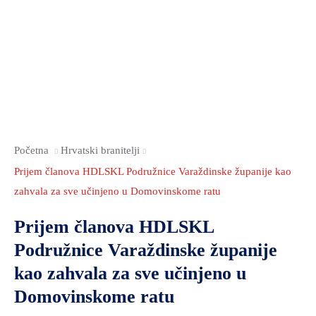
2021.-25.
ZDRAVSTVO
I
SOCIJALNA
SKRB
MEĐUNARODNA
SURADNJA
I
Početna
Hrvatski branitelji
REGIONALNI
Prijem članova HDLSKL Podružnice Varaždinske županije kao
RAZVOJ
zahvala za sve učinjeno u Domovinskome ratu
PROSTORNO
Prijem članova HDLSKL
UREĐENJE
Podružnice Varaždinske županije
I
GRADITELJSTVO
kao zahvala za sve učinjeno u
PRIRODA
Domovinskome ratu
I