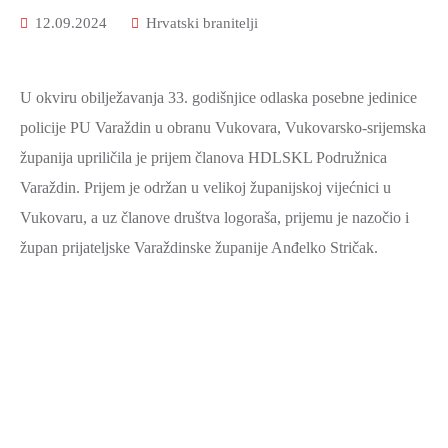
ZAŠTITA
12.09.2024
Hrvatski branitelji
OKOLIŠA
TURIZAM
U okviru obilježavanja 33. godišnjice odlaska posebne jedinice
I
policije PU Varaždin u obranu Vukovara, Vukovarsko-srijemska
KULTURA
županija upriličila je prijem članova HDLSKL Podružnica
PROMET
Varaždin. Prijem je održan u velikoj županijskoj vijećnici u
I
Vukovaru, a uz članove društva logoraša, prijemu je nazočio i
KOMUNIKACIJE
župan prijateljske Varaždinske županije Anđelko Stričak.
ENERGETIKA
HRVATSKI
BRANITELJI
URED
ŽUPANA
OSTALO