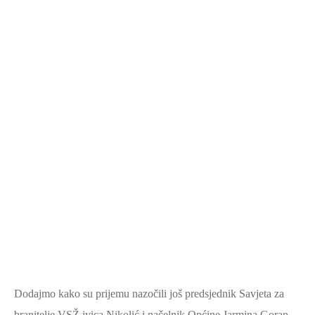
Dodajmo kako su prijemu nazočili još predsjednik Savjeta za
branitelje VSŽ ivica Nikolić i načelnik Općine Jarmina Goran