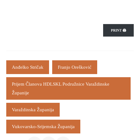
PRINT 🖨
Anđelko Stričak
Franjo Orešković
Prijem Članova HDLSKL Podružnice Varaždinske
Županije
Varaždinska Županija
Vukovarsko-Srijemska Županija