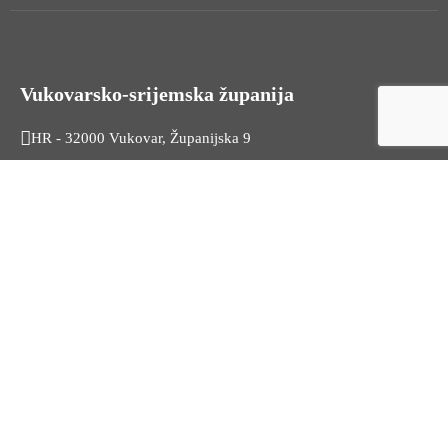
Vukovarsko-srijemska županija
HR - 32000 Vukovar, Županijska 9
Tel. +385 32 454 444
HR - 32100 Vinkovci, Glagoljaška 27
Tel. +385 32 344 111
Radno vrijeme: 7:30 - 15:30
OIB: 74724110709
Korisni linkovi
Odnosi s javnošću
Stambeno zbrinjavanje