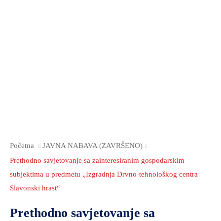
2021.-25.
ZDRAVSTVO
I
SOCIJALNA
SKRB
MEĐUNARODNA
SURADNJA
I
REGIONALNI
RAZVOJ
PROSTORNO
Početna
JAVNA NABAVA (ZAVRŠENO)
UREĐENJE
Prethodno savjetovanje sa zainteresiranim gospodarskim
I
subjektima u predmetu „Izgradnja Drvno-tehnološkog centra
GRADITELJSTVO
Slavonski hrast“
PRIRODA
Prethodno savjetovanje sa
I