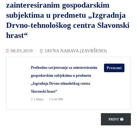
zainteresiranim gospodarskim
ZAŠTITA
subjektima u predmetu „Izgradnja
OKOLIŠA
Drvno-tehnološkog centra Slavonski
TURIZAM
hrast“
I
KULTURA
08.03.2019
JAVNA NABAVA (ZAVRŠENO)
PROMET
I
Prethodno savjetovanje sa zainteresiranim
Preuzmi
KOMUNIKACIJE
gospodarskim subjektima u predmetu
ENERGETIKA
„Izgradnja Drvno-tehnološkog centra
Slavonski hrast“
HRVATSKI
1 file(s)
6.50 MB
BRANITELJI
URED
PRINT 🖨
ŽUPANA
OSTALO