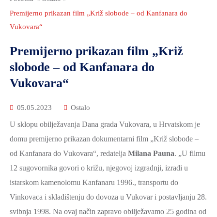
2021.-25.
ZDRAVSTVO
Premijerno prikazan film „Križ slobode – od Kanfanara do
I
Vukovara“
SOCIJALNA
Premijerno prikazan film „Križ
SKRB
slobode – od Kanfanara do
MEĐUNARODNA
Vukovara“
SURADNJA
I
05.05.2023
Ostalo
REGIONALNI
U sklopu obilježavanja Dana grada Vukovara, u Hrvatskom je
RAZVOJ
domu premijerno prikazan dokumentarni film „Križ slobode –
PROSTORNO
od Kanfanara do Vukovara“, redatelja
Milana Pauna
. „U filmu
UREĐENJE
12 sugovornika govori o križu, njegovoj izgradnji, izradi u
I
istarskom kamenolomu Kanfanaru 1996., transportu do
GRADITELJSTVO
Vinkovaca i skladištenju do dovoza u Vukovar i postavljanju 28.
PRIRODA
svibnja 1998. Na ovaj način zapravo obilježavamo 25 godina od
I