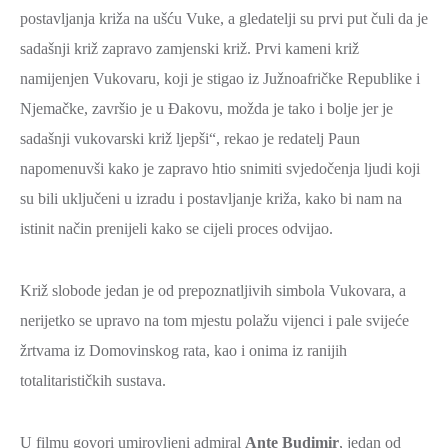
postavljanja križa na ušću Vuke, a gledatelji su prvi put čuli da je
ZAŠTITA
sadašnji križ zapravo zamjenski križ. Prvi kameni križ
OKOLIŠA
namijenjen Vukovaru, koji je stigao iz Južnoafričke Republike i
TURIZAM
Njemačke, završio je u Đakovu, možda je tako i bolje jer je
I
sadašnji vukovarski križ ljepši“, rekao je redatelj Paun
KULTURA
napomenuvši kako je zapravo htio snimiti svjedočenja ljudi koji
PROMET
su bili uključeni u izradu i postavljanje križa, kako bi nam na
I
istinit način prenijeli kako se cijeli proces odvijao.
KOMUNIKACIJE
ENERGETIKA
Križ slobode jedan je od prepoznatljivih simbola Vukovara, a
HRVATSKI
nerijetko se upravo na tom mjestu polažu vijenci i pale svijeće
BRANITELJI
žrtvama iz Domovinskog rata, kao i onima iz ranijih
URED
totalitarističkih sustava.
ŽUPANA
OSTALO
U filmu govori umirovljeni admiral
Ante Budimir
, jedan od