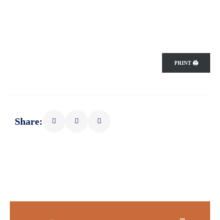
PRINT 🖨
Share: