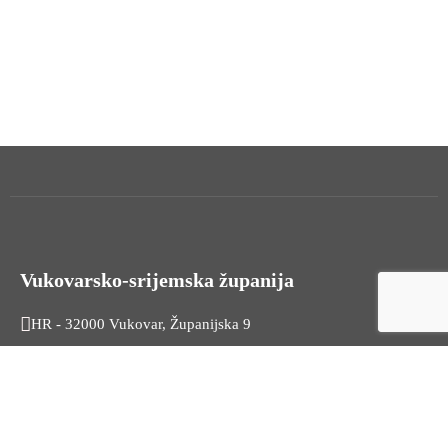
Vukovarsko-srijemska županija
HR - 32000 Vukovar, Županijska 9
Tel. +385 32 454 444
HR - 32100 Vinkovci, Glagoljaška 27
Tel. +385 32 344 111