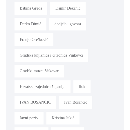
Babina Greda
Damir Dekanić
Darko Dimić
dodjela ugovora
Franjo Orešković
Gradska knjižnica i čitaonica Vinkovci
Gradski muzej Vukovar
Hrvatska zajednica županija
Ilok
IVAN BOSANČIĆ
Ivan Bosančić
Javni poziv
Kristina Jukić