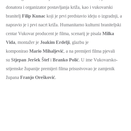
SPORT,
donatora i organizator postavljanja križa, kao i vukovarski
MLADI
branitelj
Filip Kunac
koji je prvi predstavio ideju o izgradnji, a
I
napravio je i prvi nacrt križa. Humanitarno kulturni braniteljski
DEMOGRAFIJA
centar Vukovar producent je filma, scenarij je pisala
Milka
Vida
, montažer je
Joakim Erdelji
, glazbu je
komponirao
Mario Mihaljević
, a na premijeri filma pjevali
su
Stjepan Jeršek Štef
i
Branko Polić
. U ime Vukovarsko-
srijemske županije premijeri filma prisustvovao je zamjenik
župana
Franjo Orešković
.