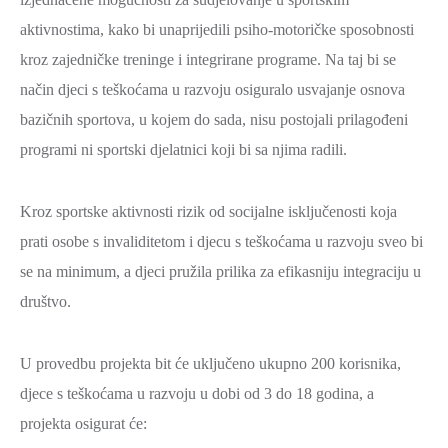
ZAŠTITA
aktivnostima, kako bi unaprijedili psiho-motoričke sposobnosti
OKOLIŠA
kroz zajedničke treninge i integrirane programe. Na taj bi se
TURIZAM
način djeci s teškoćama u razvoju osiguralo usvajanje osnova
I
bazičnih sportova, u kojem do sada, nisu postojali prilagođeni
KULTURA
programi ni sportski djelatnici koji bi sa njima radili.
PROMET
I
Kroz sportske aktivnosti rizik od socijalne isključenosti koja
KOMUNIKACIJE
prati osobe s invaliditetom i djecu s teškoćama u razvoju sveo bi
ENERGETIKA
se na minimum, a djeci pružila prilika za efikasniju integraciju u
društvo.
HRVATSKI
BRANITELJI
U provedbu projekta bit će uključeno ukupno 200 korisnika,
URED
djece s teškoćama u razvoju u dobi od 3 do 18 godina, a
ŽUPANA
projekta osigurat će:
OSTALO