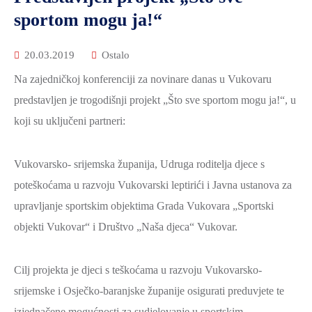
2021.-25.
sportom mogu ja!“
ZDRAVSTVO
I
20.03.2019
Ostalo
SOCIJALNA
SKRB
Na zajedničkoj konferenciji za novinare danas u Vukovaru
predstavljen je trogodišnji projekt „Što sve sportom mogu ja!“, u
MEĐUNARODNA
SURADNJA
koji su uključeni partneri:
I
REGIONALNI
Vukovarsko- srijemska županija, Udruga roditelja djece s
RAZVOJ
poteškoćama u razvoju Vukovarski leptirići i Javna ustanova za
PROSTORNO
upravljanje sportskim objektima Grada Vukovara „Sportski
UREĐENJE
objekti Vukovar“ i Društvo „Naša djeca“ Vukovar.
I
GRADITELJSTVO
Cilj projekta je djeci s teškoćama u razvoju Vukovarsko-
PRIRODA
srijemske i Osječko-baranjske županije osigurati preduvjete te
I
izjednačene mogućnosti za sudjelovanje u sportskim