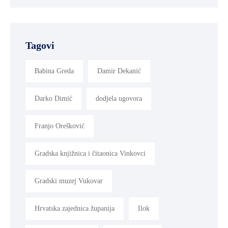
Tagovi
Babina Greda
Damir Dekanić
Darko Dimić
dodjela ugovora
Franjo Orešković
Gradska knjižnica i čitaonica Vinkovci
Gradski muzej Vukovar
Hrvatska zajednica županija
Ilok