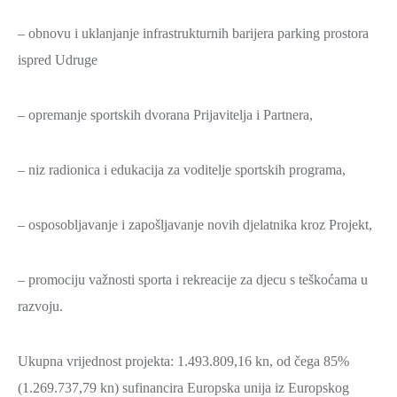
SPORT,
– obnovu i uklanjanje infrastrukturnih barijera parking prostora
MLADI
ispred Udruge
I
DEMOGRAFIJA
– opremanje sportskih dvorana Prijavitelja i Partnera,
– niz radionica i edukacija za voditelje sportskih programa,
– osposobljavanje i zapošljavanje novih djelatnika kroz Projekt,
– promociju važnosti sporta i rekreacije za djecu s teškoćama u
razvoju.
Ukupna vrijednost projekta: 1.493.809,16 kn, od čega 85%
(1.269.737,79 kn) sufinancira Europska unija iz Europskog