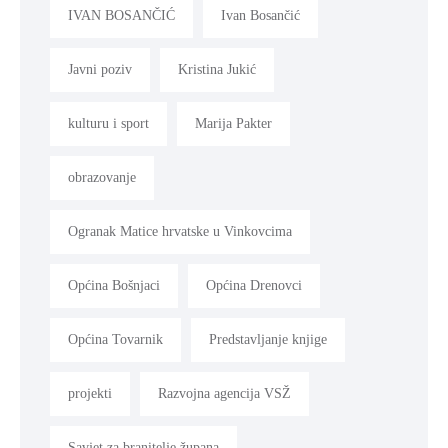
IVAN BOSANČIĆ
Ivan Bosančić
Javni poziv
Kristina Jukić
kulturu i sport
Marija Pakter
obrazovanje
Ogranak Matice hrvatske u Vinkovcima
Općina Bošnjaci
Općina Drenovci
Općina Tovarnik
Predstavljanje knjige
projekti
Razvojna agencija VSŽ
Savjet za branitelje župana