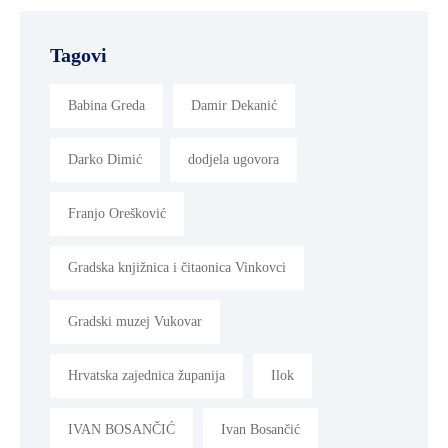
Tagovi
Babina Greda
Damir Dekanić
Darko Dimić
dodjela ugovora
Franjo Orešković
Gradska knjižnica i čitaonica Vinkovci
Gradski muzej Vukovar
Hrvatska zajednica županija
Ilok
IVAN BOSANČIĆ
Ivan Bosančić