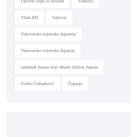
Upravni odjel za turizam
Vinkovci
Vlada RH
Vukovar
Vukovarsko-srijemska župainija
Vukovarsko-srijemska županija
zamjenik župana koji obnaša dužnost župana
Zrinka Čobanković
Županja