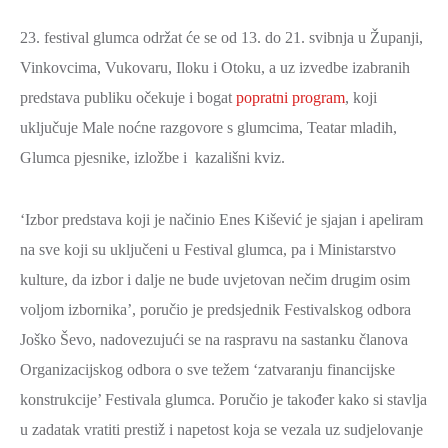
23. festival glumca održat će se od 13. do 21. svibnja u Županji,
Vinkovcima, Vukovaru, Iloku i Otoku, a uz izvedbe izabranih
predstava publiku očekuje i bogat
popratni program
, koji
uključuje Male noćne razgovore s glumcima, Teatar mladih,
Glumca pjesnike, izložbe i kazališni kviz.
‘Izbor predstava koji je načinio Enes Kišević je sjajan i apeliram
na sve koji su uključeni u Festival glumca, pa i Ministarstvo
kulture, da izbor i dalje ne bude uvjetovan nečim drugim osim
voljom izbornika’, poručio je predsjednik Festivalskog odbora
Joško Ševo, nadovezujući se na raspravu na sastanku članova
Organizacijskog odbora o sve težem ‘zatvaranju financijske
konstrukcije’ Festivala glumca. Poručio je također kako si stavlja
u zadatak vratiti prestiž i napetost koja se vezala uz sudjelovanje