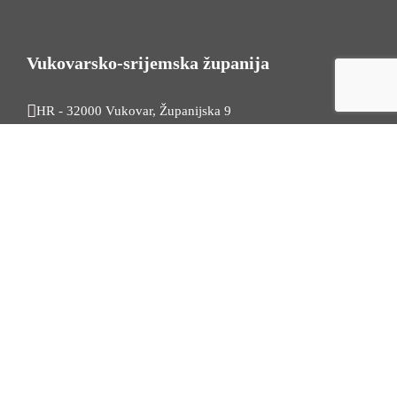
Vukovarsko-srijemska županija
HR - 32000 Vukovar, Županijska 9
Tel. +385 32 454 444
HR - 32100 Vinkovci, Glagoljaška 27
Tel. +385 32 344 111
Radno vrijeme: 7:30 - 15:30
OIB: 74724110709
Korisni linkovi
Odnosi s javnošću