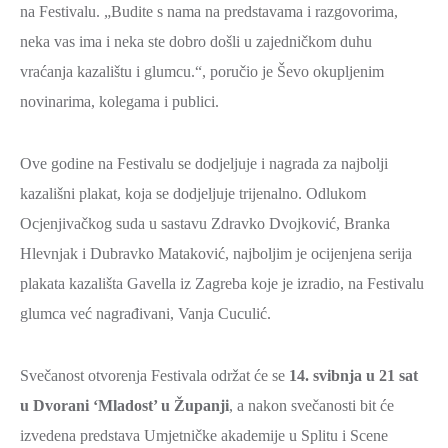
na Festivalu. „Budite s nama na predstavama i razgovorima,
neka vas ima i neka ste dobro došli u zajedničkom duhu
vraćanja kazalištu i glumcu.“, poručio je Ševo okupljenim
novinarima, kolegama i publici.
Ove godine na Festivalu se dodjeljuje i nagrada za najbolji
kazališni plakat, koja se dodjeljuje trijenalno. Odlukom
Ocjenjivačkog suda u sastavu Zdravko Dvojković, Branka
Hlevnjak i Dubravko Mataković, najboljim je ocijenjena serija
plakata kazališta Gavella iz Zagreba koje je izradio, na Festivalu
glumca već nagrađivani, Vanja Cuculić.
Svečanost otvorenja Festivala održat će se
14. svibnja u 21 sat
u Dvorani ‘Mladost’ u Županji
, a nakon svečanosti bit će
izvedena predstava Umjetničke akademije u Splitu i Scene