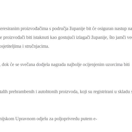
teresiranim proizvođačima s područja županije bit će osiguran nastup n
proizvođači biti istaknuti kao gostujući izlagači županije, što jamči v
sjetiteljima i stručnjacima.
, dok će se svečana dodjela nagrada najbolje ocijenjenim uzorcima biti
alih prehrambenih i autohtonih proizvoda, koji su registrirani u skladu 
anijskom Upravnom odjelu za poljoprivredu putem e-