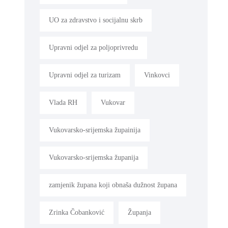
UO za zdravstvo i socijalnu skrb
Upravni odjel za poljoprivredu
Upravni odjel za turizam
Vinkovci
Vlada RH
Vukovar
Vukovarsko-srijemska župainija
Vukovarsko-srijemska županija
zamjenik župana koji obnaša dužnost župana
Zrinka Čobanković
Županja