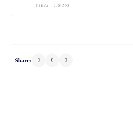
1 file(s)
106.17 KB
Share: