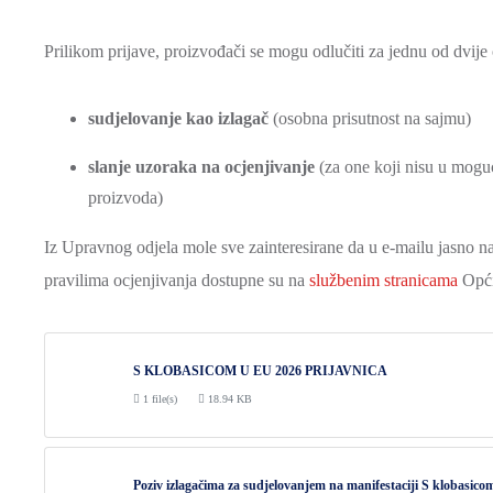
Prilikom prijave, proizvođači se mogu odlučiti za jednu od dvije 
sudjelovanje kao izlagač
(osobna prisutnost na sajmu)
slanje uzoraka na ocjenjivanje
(za one koji nisu u moguć
proizvoda)
Iz Upravnog odjela mole sve zainteresirane da u e-mailu jasno naz
pravilima ocjenjivanja dostupne su na
službenim stranicama
Općin
S KLOBASICOM U EU 2026 PRIJAVNICA
1 file(s)
18.94 KB
Poziv izlagačima za sudjelovanjem na manifestaciji S klobasic