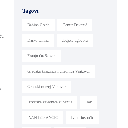
Tagovi
Babina Greda
Damir Dekanić
a
eću
Darko Dimić
dodjela ugovora
Franjo Orešković
Gradska knjižnica i čitaonica Vinkovci
Gradski muzej Vukovar
s
Hrvatska zajednica županija
Ilok
IVAN BOSANČIĆ
Ivan Bosančić