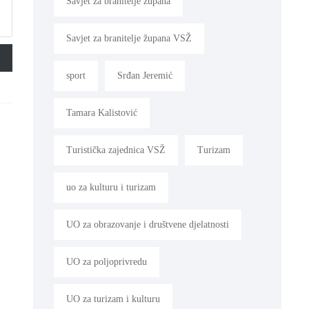
Savjet za branitelje župana
Savjet za branitelje župana VSŽ
sport
Srđan Jeremić
Tamara Kalistović
Turistička zajednica VSŽ
Turizam
uo za kulturu i turizam
UO za obrazovanje i društvene djelatnosti
UO za poljoprivredu
UO za turizam i kulturu