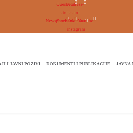
Question-
Address-
circle
card
Newspaper
Facebook
Ovaicon-
Youtube
instagram
JI I JAVNI POZIVI
DOKUMENTI I PUBLIKACIJE
JAVNA 