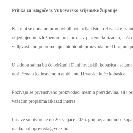
Prilika za izlagače iz Vukovarsko-srijemske županije
Kako bi se dodatno promovirali potencijali istoka Hrvatske, zain
objedinjenom izložbenom prostoru. Uz plaćenu kotizaciju, naši će 
vidljivost i bolju promociju autohtonih proizvoda pred brojnim po
U sklopu sajma bit će održani i Dani hrvatskih kobasica i salama
upriličena u jedinstvenom ambijentu Hrvatske kuće kobasica.
Pozivaju se prvenstveno proizvođači mesnih prerađevina, ali i ost
važećim propisima iskazati interes.
Prijave su otvorene do 20. veljače 2026. godine, a podnose žup
maila: poljoprivreda@vusz.hr.