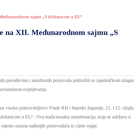
I. Međunarodnom sajmu „S klobasicom u EU“
se na XII. Međunarodnom sajmu „S
h prerađevina i autohtonih proizvoda pridružiti se zajedničkom izlaga
 nacionalnom ocjenjivanju.
uz visoko pokroviteljstvo Vlade RH i Istarske županije, 21. i 22. ožujk
lobasicom u EU“. Ova tradicionalna manifestacija, koja se održava u
mjesto susreta najboljih proizvođača iz cijele regije.