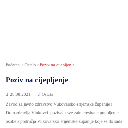
ZAMJENICI
RADNA
DOKUMENTI
DOKUMENTI
SOCIJALNA
ŽUPANA
TIJELA
I
SKRB
UPRAVNA
JAVNOST
PUBLIKACIJE
NACIONALNE
TIJELA
RADA
JAVNA
MANJINE
I
SKUPŠTINE
NABAVA
POVIJEST
SLUŽBE
ANTIKORUPCIJSKO
NOVOSTI
I
POVJERENSTVO
KULTURA
FINANCIJE
VSŽ
Početna
Ostalo
Poziv na cijepljenje
OBRAZOVANJE
GOSPODARSTVO
SJEDNICE
Poziv na cijepljenje
MEĐUNARODNA
SKUPŠTINE
POLJOPRIVREDA,
I
ŠUMARSTVO
ŽUPANIJSKA
28.08.2021
Ostalo
REGIONALNA
I
SKUPŠTINA
Zavod za javno zdravstvo Vukovarsko-srijemske županije i
SURADNJA
RURALNI
2025.-29.
Dom zdravlja Vinkovci pozivaju sve zainteresirane punoljetne
RAZVOJ
ŽUPANIJSKA
osobe s područja Vukovarsko-srijemske županije koje se do sada
OBRAZOVANJE
SKUPŠTINA