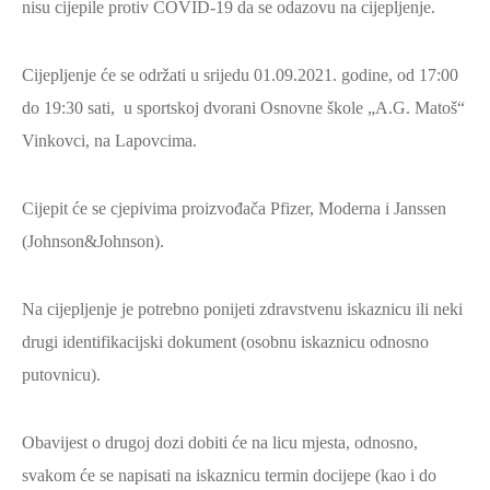
nisu cijepile protiv COVID-19 da se odazovu na cijepljenje.
2021.-25.
ZDRAVSTVO
I
Cijepljenje će se održati u srijedu 01.09.2021. godine, od 17:00
SOCIJALNA
do 19:30 sati, u sportskoj dvorani Osnovne škole „A.G. Matoš“
SKRB
Vinkovci, na Lapovcima.
MEĐUNARODNA
SURADNJA
Cijepit će se cjepivima proizvođača Pfizer, Moderna i Janssen
I
(Johnson&Johnson).
REGIONALNI
RAZVOJ
Na cijepljenje je potrebno ponijeti zdravstvenu iskaznicu ili neki
PROSTORNO
drugi identifikacijski dokument (osobnu iskaznicu odnosno
UREĐENJE
putovnicu).
I
GRADITELJSTVO
Obavijest o drugoj dozi dobiti će na licu mjesta, odnosno,
PRIRODA
svakom će se napisati na iskaznicu termin docijepe (kao i do
I