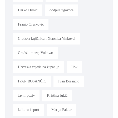
Darko Dimić
dodjela ugovora
Franjo Orešković
Gradska knjižnica i čitaonica Vinkovci
Gradski muzej Vukovar
Hrvatska zajednica županija
Ilok
IVAN BOSANČIĆ
Ivan Bosančić
Javni poziv
Kristina Jukić
kulturu i sport
Marija Pakter