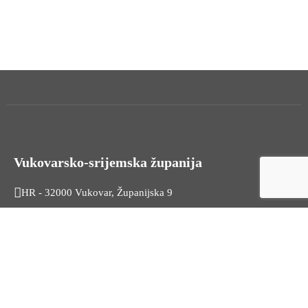
Vukovarsko-srijemska županija
HR - 32000 Vukovar, Županijska 9
Tel. +385 32 454 444
HR - 32100 Vinkovci, Glagoljaška 27
Tel. +385 32 344 111
Radno vrijeme: 7:30 - 15:30