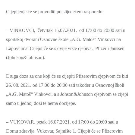
2021.-25.
ZDRAVSTVO
Cijepljenje će se provoditi po slijedećem rasporedu:
I
SOCIJALNA
– VINKOVCI, četvrtak 15.07.2021. od 17:00 do 20:00 sati u
SKRB
sportskoj dvorani Osnovne škole „A.G. Matoš“ Vinkovci na
MEĐUNARODNA
Lapovcima. Cijepit će se s dvije vrste cjepiva, Pfizer i Janssen
SURADNJA
(Johnson&Johnson).
I
REGIONALNI
Druga doza za one koji će se cijepiti Pfizerovim cjepivom će biti
RAZVOJ
26. 08. 2021. od 17:00 do 20:00 sati također u Osnovnoj školi
PROSTORNO
„A.G. Matoš“ Vinkovci, a s Johson&Johnson cjepivom se cijepi
UREĐENJE
samo u jednoj dozi te nema docijepe.
I
GRADITELJSTVO
– VUKOVAR, petak 16.07.2021. od 17:00 do 20:00 sati u
PRIRODA
Domu zdravlja Vukovar, Sajmište 1. Cijepit će se Pfizerovim
I