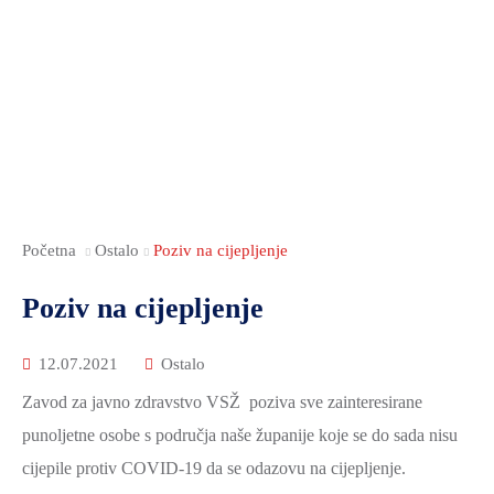
ZAMJENICI
RADNA
DOKUMENTI
DOKUMENTI
SOCIJALNA
ŽUPANA
TIJELA
I
SKRB
UPRAVNA
JAVNOST
PUBLIKACIJE
NACIONALNE
TIJELA
RADA
JAVNA
MANJINE
I
SKUPŠTINE
NABAVA
POVIJEST
SLUŽBE
ANTIKORUPCIJSKO
NOVOSTI
I
POVJERENSTVO
KULTURA
FINANCIJE
VSŽ
Početna
Ostalo
Poziv na cijepljenje
OBRAZOVANJE
GOSPODARSTVO
SJEDNICE
Poziv na cijepljenje
MEĐUNARODNA
SKUPŠTINE
POLJOPRIVREDA,
I
ŠUMARSTVO
ŽUPANIJSKA
12.07.2021
Ostalo
REGIONALNA
I
SKUPŠTINA
Zavod za javno zdravstvo VSŽ poziva sve zainteresirane
SURADNJA
RURALNI
2025.-29.
punoljetne osobe s područja naše županije koje se do sada nisu
RAZVOJ
ŽUPANIJSKA
cijepile protiv COVID-19 da se odazovu na cijepljenje.
OBRAZOVANJE
SKUPŠTINA