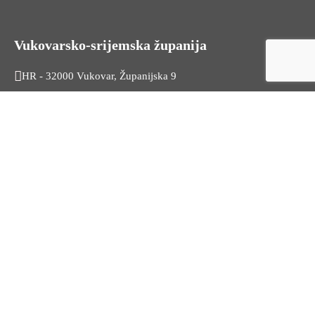
Vukovarsko-srijemska županija
HR - 32000 Vukovar, Županijska 9
Tel. +385 32 454 444
HR - 32100 Vinkovci, Glagoljaška 27
Tel. +385 32 344 111
Radno vrijeme: 7:30 - 15:30
OIB: 74724110709
Korisni linkovi
Odnosi s javnošću
Stambeno zbrinjavanje
Iz Matičnog ureda