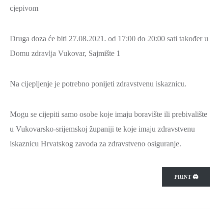
cjepivom
ZAŠTITA
OKOLIŠA
Druga doza će biti 27.08.2021. od 17:00 do 20:00 sati također u
TURIZAM
Domu zdravlja Vukovar, Sajmište 1
I
KULTURA
Na cijepljenje je potrebno ponijeti zdravstvenu iskaznicu.
PROMET
I
Mogu se cijepiti samo osobe koje imaju boravište ili prebivalište
KOMUNIKACIJE
u Vukovarsko-srijemskoj županiji te koje imaju zdravstvenu
ENERGETIKA
iskaznicu Hrvatskog zavoda za zdravstveno osiguranje.
HRVATSKI
BRANITELJI
PRINT 🖨
URED
ŽUPANA
OSTALO