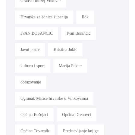
Gradski muzej Vukovar
Hrvatska zajednica županija
Ilok
IVAN BOSANČIĆ
Ivan Bosančić
Javni poziv
Kristina Jukić
kulturu i sport
Marija Pakter
obrazovanje
Ogranak Matice hrvatske u Vinkovcima
Općina Bošnjaci
Općina Drenovci
Općina Tovarnik
Predstavljanje knjige