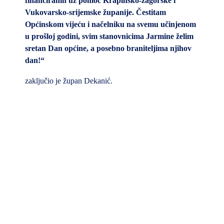
financiranih uz pomoć Krapinsko-zagorske i
Vukovarsko-srijemske županije. Čestitam
Općinskom vijeću i načelniku na svemu učinjenom
u prošloj godini, svim stanovnicima Jarmine želim
sretan Dan općine, a posebno braniteljima njihov
dan!“
zaključio je župan Dekanić.