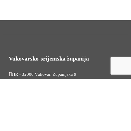
Vukovarsko-srijemska županija
HR - 32000 Vukovar, Županijska 9
Tel. +385 32 454 444
HR - 32100 Vinkovci, Glagoljaška 27
Tel. +385 32 344 111
Radno vrijeme: 7:30 - 15:30
OIB: 74724110709