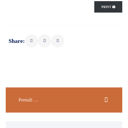
PRINT 🖨
Share: