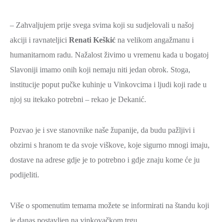
– Zahvaljujem prije svega svima koji su sudjelovali u našoj
akciji i ravnateljici
Renati Keškić
na velikom angažmanu i
humanitarnom radu. Nažalost živimo u vremenu kada u bogatoj
Slavoniji imamo onih koji nemaju niti jedan obrok. Stoga,
institucije poput pučke kuhinje u Vinkovcima i ljudi koji rade u
njoj su itekako potrebni – rekao je Dekanić.
Pozvao je i sve stanovnike naše županije, da budu pažljivi i
obzirni s hranom te da svoje viškove, koje sigurno mnogi imaju,
dostave na adrese gdje je to potrebno i gdje znaju kome će ju
podijeliti.
Više o spomenutim temama možete se informirati na štandu koji
je danas postavljen na vinkovačkom trgu.