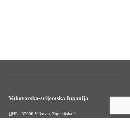
Vukovarsko-srijemska županija
HR - 32000 Vukovar, Županijska 9
Tel. +385 32 454 444