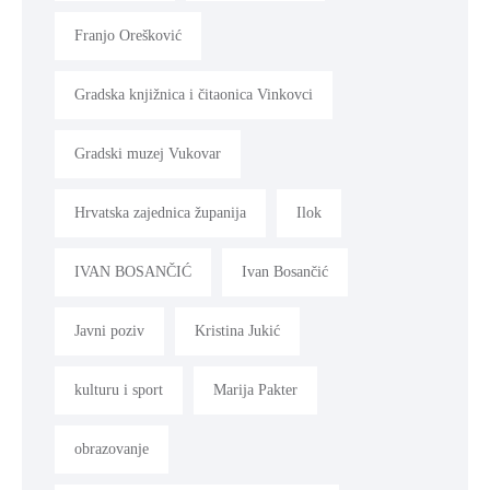
Franjo Orešković
Gradska knjižnica i čitaonica Vinkovci
Gradski muzej Vukovar
Hrvatska zajednica županija
Ilok
IVAN BOSANČIĆ
Ivan Bosančić
Javni poziv
Kristina Jukić
kulturu i sport
Marija Pakter
obrazovanje