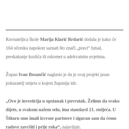
Ravnateljica škole
Marija Klarić Brdarić
dodala je kako će
104 učenika napokon saznati što znači „pravi“ futsal,
preskakanje kozlića ili rukomet u adekvatnim uvjetima.
Župan
Ivan Bosančić
naglasio je da je ovaj projekt jasan
pokazatelj smjera u kojem županija ide.
„Ovo je investicija u opstanak i povratak. Želimo da svako
dijete, u svakom našem selu, ima standard 21. stoljeća. U
Štitaru smo imali izvrsne partnere i siguran sam da ćemo
radove završiti i prije roka“,
najavljuje.