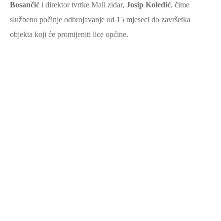
Bosančić
i direktor tvrtke Mali zidar,
Josip Koledić
, čime
SPORT,
službeno počinje odbrojavanje od 15 mjeseci do završetka
MLADI
objekta koji će promijeniti lice općine.
I
DEMOGRAFIJA