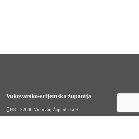
Vukovarsko-srijemska županija
HR - 32000 Vukovar, Županijska 9
Tel. +385 32 454 444
HR - 32100 Vinkovci, Glagoljaška 27
Tel. +385 32 344 111