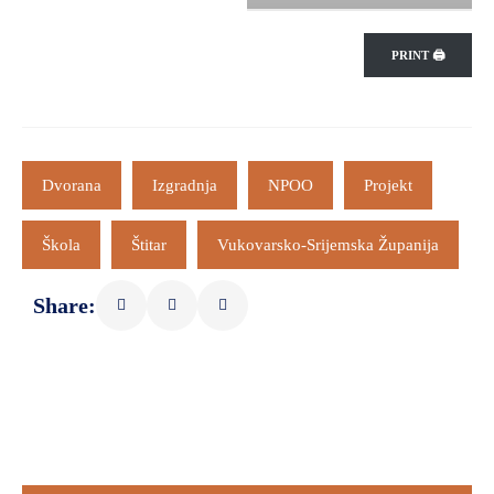
PRINT 🖨
Dvorana
Izgradnja
NPOO
Projekt
Škola
Štitar
Vukovarsko-Srijemska Županija
Share: