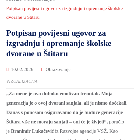
2021.-25.
ZDRAVSTVO
Potpisan povijesni ugovor za izgradnju i opremanje školske
I
dvorane u Štitaru
SOCIJALNA
Potpisan povijesni ugovor za
SKRB
izgradnju i opremanje školske
MEĐUNARODNA
dvorane u Štitaru
SURADNJA
I
10.02.2026
Obrazovanje
REGIONALNI
RAZVOJ
VIZUALIZACIJA
PROSTORNO
„Za mene je ovo duboko emotivan trenutak. Moja
UREĐENJE
generacija je o ovoj dvorani sanjala, ali je nismo dočekali.
I
Danas s ponosom osiguravamo da je buduće generacije
GRADITELJSTVO
Štitara više ne moraju sanjati – oni će je živjeti“,
poručio
PRIRODA
je
Branimir Lukačević
iz Razvojne agencije VSŽ. Kao
I