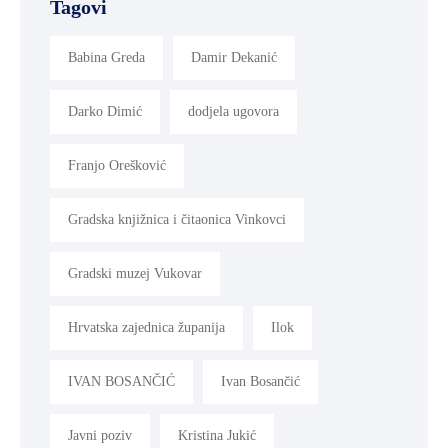
Tagovi
Babina Greda
Damir Dekanić
Darko Dimić
dodjela ugovora
Franjo Orešković
Gradska knjižnica i čitaonica Vinkovci
Gradski muzej Vukovar
Hrvatska zajednica županija
Ilok
IVAN BOSANČIĆ
Ivan Bosančić
Javni poziv
Kristina Jukić