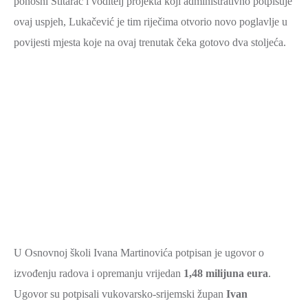
ponosni Štitarac i voditelj projekta koji administrativno potpisuje
ZAŠTITA
ovaj uspjeh, Lukačević je tim riječima otvorio novo poglavlje u
OKOLIŠA
povijesti mjesta koje na ovaj trenutak čeka gotovo dva stoljeća.
TURIZAM
I
KULTURA
PROMET
I
KOMUNIKACIJE
ENERGETIKA
HRVATSKI
BRANITELJI
U Osnovnoj školi Ivana Martinovića potpisan je ugovor o
URED
ŽUPANA
izvođenju radova i opremanju vrijedan
1,48 milijuna eura
.
Ugovor su potpisali vukovarsko-srijemski župan
Ivan
OSTALO