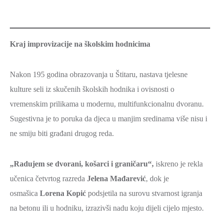
Kraj improvizacije na školskim hodnicima
Nakon 195 godina obrazovanja u Štitaru, nastava tjelesne
kulture seli iz skučenih školskih hodnika i ovisnosti o
vremenskim prilikama u modernu, multifunkcionalnu dvoranu.
Sugestivna je to poruka da djeca u manjim sredinama više nisu i
ne smiju biti građani drugog reda.
„Radujem se dvorani, košarci i graničaru“,
iskreno je rekla
učenica četvrtog razreda
Jelena Mađarević
, dok je
osmašica
Lorena Kopić
podsjetila na surovu stvarnost igranja
na betonu ili u hodniku, izrazivši nadu koju dijeli cijelo mjesto.