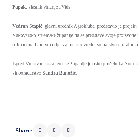
Papak
, vlasnik vinarije „Vitis“.
Vedran Stapić
, glavni urednik Agrokluba, predstavio je projekt
Vukovarsko-srijemske županije da se predstave svoje proizvode pu
sufinancira Upravni odjel za poljoprivredu, šumarstvo i ruralni r
Ispred Vukovarsko-srijemske županije je osim pročelnika Andrije 
vinogradarstvo
Sandra Banožić
.
Share: