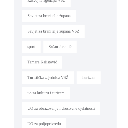
Razvojna agencija VSŽ
Savjet za branitelje župana
Savjet za branitelje župana VSŽ
sport
Srđan Jeremić
Tamara Kalistović
Turistička zajednica VSŽ
Turizam
uo za kulturu i turizam
UO za obrazovanje i društvene djelatnosti
UO za poljoprivredu