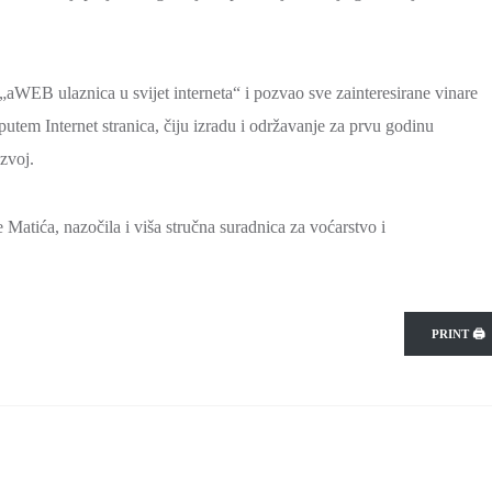
 „aWEB ulaznica u svijet interneta“ i pozvao sve zainteresirane vinare
tem Internet stranica, čiju izradu i održavanje za prvu godinu
azvoj.
Matića, nazočila i viša stručna suradnica za voćarstvo i
PRINT 🖨