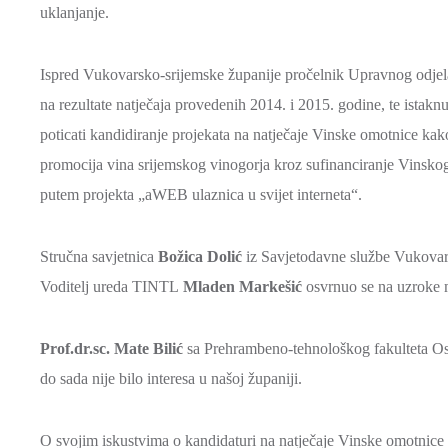
uklanjanje.
Ispred Vukovarsko-srijemske županije pročelnik Upravnog odjela
na rezultate natječaja provedenih 2014. i 2015. godine, te istakn
poticati kandidiranje projekata na natječaje Vinske omotnice kako b
promocija vina srijemskog vinogorja kroz sufinanciranje Vinskog
putem projekta „aWEB ulaznica u svijet interneta“.
Stručna savjetnica
Božica Dolić
iz Savjetodavne službe Vukovars
Voditelj ureda TINTL
Mladen Markešić
osvrnuo se na uzroke m
Prof.dr.sc. Mate Bilić
sa Prehrambeno-tehnološkog fakulteta Osi
do sada nije bilo interesa u našoj županiji.
O svojim iskustvima o kandidaturi na natječaje Vinske omotnice i