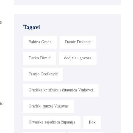
e
Tagovi
Babina Greda
Damir Dekanić
Darko Dimić
dodjela ugovora
Franjo Orešković
Gradska knjižnica i čitaonica Vinkovci
to
Gradski muzej Vukovar
Hrvatska zajednica županija
Ilok