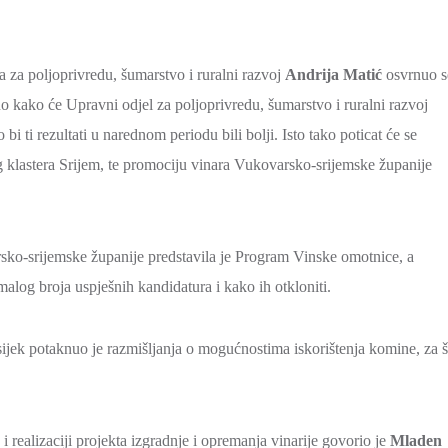
 za poljoprivredu, šumarstvo i ruralni razvoj
Andrija Matić
osvrnuo s
uo kako će Upravni odjel za poljoprivredu, šumarstvo i ruralni razvoj
i ti rezultati u narednom periodu bili bolji. Isto tako poticat će se
 klastera Srijem, te promociju vinara Vukovarsko-srijemske županije
ko-srijemske županije predstavila je Program Vinske omotnice, a
alog broja uspješnih kandidatura i kako ih otkloniti.
jek potaknuo je razmišljanja o mogućnostima iskorištenja komine, za š
 realizaciji projekta izgradnje i opremanja vinarije govorio je
Mladen