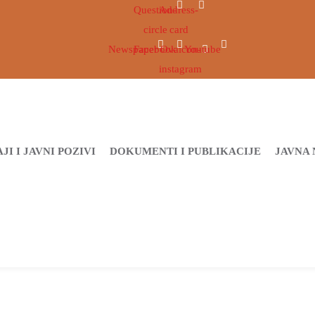
Question-
Address-
circle
card
Newspaper
Facebook
Ovaicon-
Youtube
instagram
JI I JAVNI POZIVI
DOKUMENTI I PUBLIKACIJE
JAVNA 