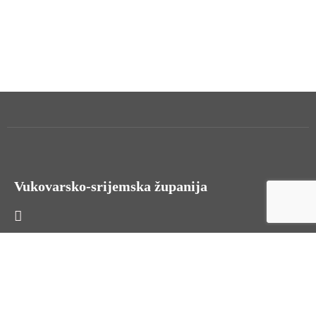
Vukovarsko-srijemska županija
HR - 32000 Vukovar, Županijska 9
Tel. +385 32 454 444