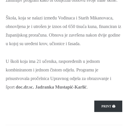
zanimljiv program kako bi obilježila obnovu svoje male škole.
2021.-25.
ZDRAVSTVO
I
Škola, koja se nalazi između Vođinaca i Starih Mikanovaca,
SOCIJALNA
obnovljena je i utrošen je iznos od 650 tisuća kuna, financiran iz
SKRB
županijskog proračuna. Obnova je završena nakon dvije godine
MEĐUNARODNA
u kojoj su uređeni krov, učionice i fasada.
SURADNJA
I
U školi koja ima 21 učenika, raspoređenih u jednom
REGIONALNI
kombiniranom i jednom čistom odjelu. Programu je
RAZVOJ
prisustvovala pročelnica Upravnog odjela za obrazovanje i
PROSTORNO
šport
doc.dr.sc. Jadranka Mustapić-Karlić
.
UREĐENJE
I
PRINT 🖨
GRADITELJSTVO
PRIRODA
I