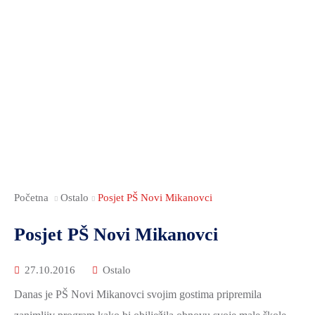
ZAMJENICI
RADNA
DOKUMENTI
DOKUMENTI
SOCIJALNA
ŽUPANA
TIJELA
I
SKRB
UPRAVNA
JAVNOST
PUBLIKACIJE
NACIONALNE
TIJELA
RADA
JAVNA
MANJINE
I
SKUPŠTINE
NABAVA
POVIJEST
SLUŽBE
ANTIKORUPCIJSKO
NOVOSTI
I
POVJERENSTVO
KULTURA
FINANCIJE
VSŽ
OBRAZOVANJE
GOSPODARSTVO
SJEDNICE
MEĐUNARODNA
SKUPŠTINE
Početna
Ostalo
Posjet PŠ Novi Mikanovci
POLJOPRIVREDA,
I
ŠUMARSTVO
ŽUPANIJSKA
Posjet PŠ Novi Mikanovci
REGIONALNA
I
SKUPŠTINA
SURADNJA
RURALNI
2025.-29.
27.10.2016
Ostalo
RAZVOJ
ŽUPANIJSKA
Danas je PŠ Novi Mikanovci svojim gostima pripremila
OBRAZOVANJE
SKUPŠTINA