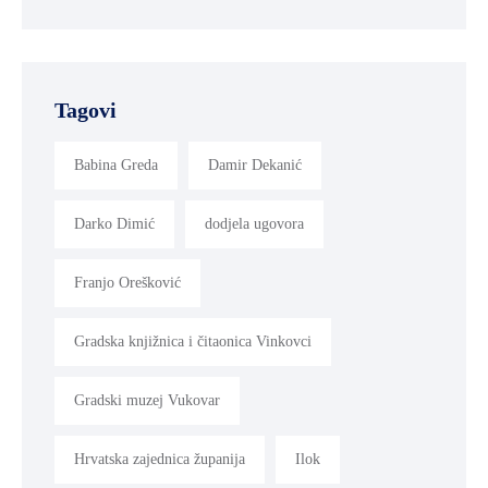
Tagovi
Babina Greda
Damir Dekanić
Darko Dimić
dodjela ugovora
Franjo Orešković
Gradska knjižnica i čitaonica Vinkovci
Gradski muzej Vukovar
Hrvatska zajednica županija
Ilok