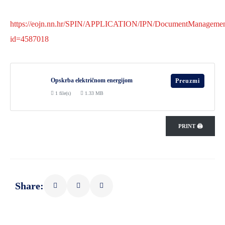
https://eojn.nn.hr/SPIN/APPLICATION/IPN/DocumentManageme
id=4587018
Opskrba električnom energijom
Preuzmi
1 file(s)
1.33 MB
PRINT 🖨
Share: