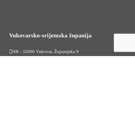
Vukovarsko-srijemska županija
HR - 32000 Vukovar, Županijska 9
Tel. +385 32 454 444
HR - 32100 Vinkovci, Glagoljaška 27
Tel. +385 32 344 111
Radno vrijeme: 7:30 - 15:30
OIB: 74724110709
Korisni linkovi