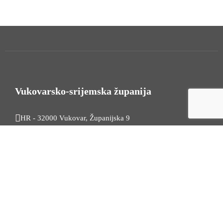
Vukovarsko-srijemska županija
HR - 32000 Vukovar, Županijska 9
Tel. +385 32 454 444
HR - 32100 Vinkovci, Glagoljaška 27
Tel. +385 32 344 111
Radno vrijeme: 7:30 - 15:30
OIB: 74724110709