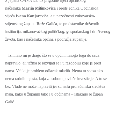
Stjepana Cvrkovića, uz prigodne riječi općinskog
načelnika
Marija Milinkovića
i predsjednika Općinskog
vijeća
Ivana Konjarevića
, a u nazočnosti vukovarsko-
srijemskog župana
Bože Galića
, te predstavnike državnih
institucija, mikanovačkog političkog, gospodarskog i društvenog
života, kao i načelnika općina s područja županije.
– Iznimno mi je drago što se u općini mnogo toga do sada
napravilo, ali težnja je razvijati se i u razdoblju koje je pred
nama. Veliki je problem odlazak mladih. Nema tu spasa ako
nema radnih mjesta, koja za sobom povlače investicije. A to se
bez Vlade ne može napraviti jer su naša proračunska sredstva
mala, kako u županiji tako i u općinama – istaknuo je župan
Galić.