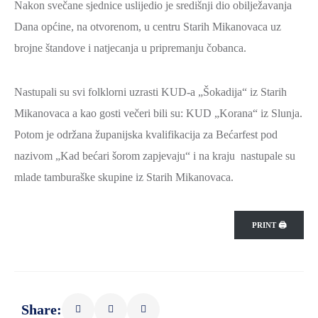
Nakon svečane sjednice uslijedio je središnji dio obilježavanja
Dana općine, na otvorenom, u centru Starih Mikanovaca uz
brojne štandove i natjecanja u pripremanju čobanca.
Nastupali su svi folklorni uzrasti KUD-a „Šokadija“ iz Starih
Mikanovaca a kao gosti večeri bili su: KUD „Korana“ iz Slunja.
Potom je održana županijska kvalifikacija za Bećarfest pod
nazivom „Kad bećari šorom zapjevaju“ i na kraju nastupale su
mlade tamburaške skupine iz Starih Mikanovaca.
PRINT 🖨
Share: