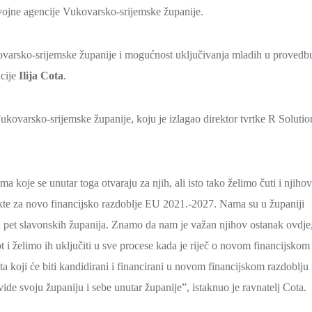
zvojne agencije Vukovarsko-srijemske županije.
ovarsko-srijemske županije i mogućnost uključivanja mladih u provedb
ncije
Ilija Cota
.
kovarsko-srijemske županije, koju je izlagao direktor tvrtke R Solutio
koje se unutar toga otvaraju za njih, ali isto tako želimo čuti i njiho
jekte za novo financijsko razdoblje EU 2021.-2027. Nama su u županiji
 pet slavonskih županija. Znamo da nam je važan njihov ostanak ovdje
ot i želimo ih uključiti u sve procese kada je riječ o novom financijskom
a koji će biti kandidirani i financirani u novom financijskom razdoblju 
 vide svoju županiju i sebe unutar županije”, istaknuo je ravnatelj Cota.