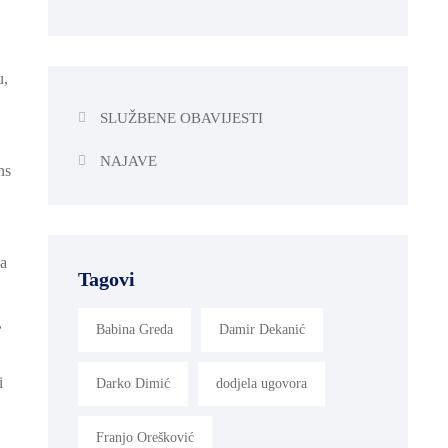
u,
SLUŽBENE OBAVIJESTI
NAJAVE
ns
va
Tagovi
,
Babina Greda
Damir Dekanić
i
Darko Dimić
dodjela ugovora
Franjo Orešković