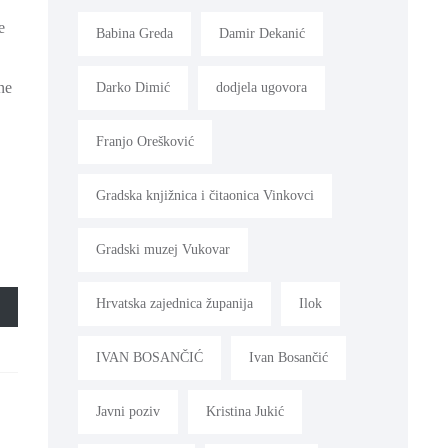
e
Babina Greda
Damir Dekanić
ne
Darko Dimić
dodjela ugovora
Franjo Orešković
Gradska knjižnica i čitaonica Vinkovci
Gradski muzej Vukovar
Hrvatska zajednica županija
Ilok
IVAN BOSANČIĆ
Ivan Bosančić
Javni poziv
Kristina Jukić