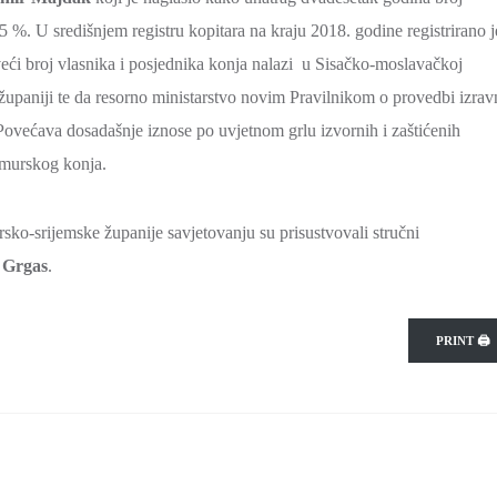
5 %. U središnjem registru kopitara na kraju 2018. godine registrirano j
veći broj vlasnika i posjednika konja nalazi u Sisačko-moslavačkoj
 županiji te da resorno ministarstvo novim Pravilnikom o provedbi izrav
Povećava dosadašnje iznose po uvjetnom grlu izvornih i zaštićenih
imurskog konja.
sko-srijemske županije savjetovanju su prisustvovali stručni
 Grgas
.
PRINT 🖨