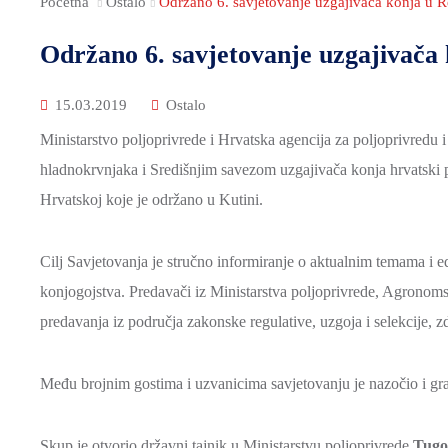
Početna
Ostalo
Održano 6. savjetovanje uzgajivača konja u R
Održano 6. savjetovanje uzgajivača 
15.03.2019
Ostalo
Ministarstvo poljoprivrede i Hrvatska agencija za poljoprivredu
hladnokrvnjaka i Središnjim savezom uzgajivača konja hrvatski p
Hrvatskoj koje je održano u Kutini.
Cilj Savjetovanja je stručno informiranje o aktualnim temama i edu
konjogojstva. Predavači iz Ministarstva poljoprivrede, Agronomsk
predavanja iz područja zakonske regulative, uzgoja i selekcije, zd
Među brojnim gostima i uzvanicima savjetovanju je nazočio i g
Skup je otvorio državni tajnik u Ministarstvu poljoprivrede
Tugo