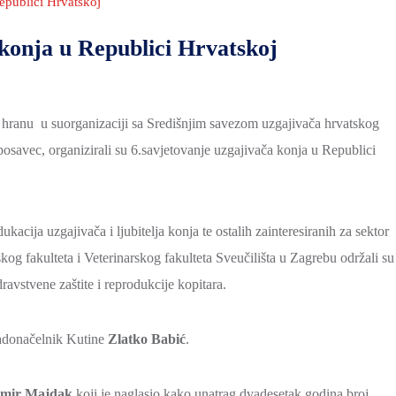
epublici Hrvatskoj
konja u Republici Hrvatskoj
 i hranu u suorganizaciji sa Središnjim savezom uzgajivača hrvatskog
osavec, organizirali su 6.savjetovanje uzgajivača konja u Republici
kacija uzgajivača i ljubitelja konja te ostalih zainteresiranih za sektor
og fakulteta i Veterinarskog fakulteta Sveučilišta u Zagrebu održali su
ravstvene zaštite i reprodukcije kopitara.
radonačelnik Kutine
Zlatko Babić
.
mir Majdak
koji je naglasio kako unatrag dvadesetak godina broj