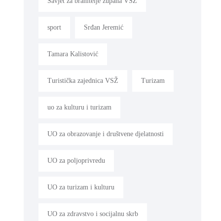
Savjet za branitelje župana VSŽ
sport
Srđan Jeremić
Tamara Kalistović
Turistička zajednica VSŽ
Turizam
uo za kulturu i turizam
UO za obrazovanje i društvene djelatnosti
UO za poljoprivredu
UO za turizam i kulturu
UO za zdravstvo i socijalnu skrb