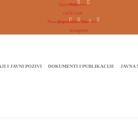
Question-
Address-
circle
card
Newspaper
Facebook
Ovaicon-
Youtube
instagram
JI I JAVNI POZIVI
DOKUMENTI I PUBLIKACIJE
JAVNA 