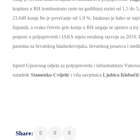
kopitara u RH kontinuirano raste na godišnjoj razini od 1,5 do 5,
23.649 konja što je povećanje od 1,9 %. Istaknuo je kako se naj
županiji, a svako četvrto grlo konja u RH uzgaja se upravo u toj
potpore u poljoprivredi i IAKS mjera ruralnog razvoja za 2019. 
pasmina za hrvatskog hladnokrvnjaka, hrvatskog posavca i međ
Ispred Upravnog odjela za poljoprivredu i infrastrukturu Vukovar
suradnik
Stamenko Cvijetić
i viša savjetnica
Ljubica Klobučić
Share: