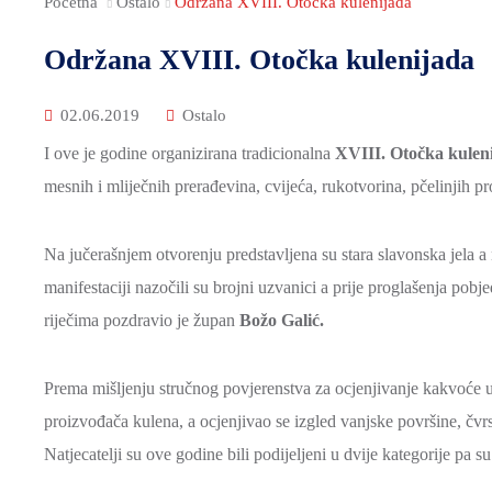
Početna
Ostalo
Održana XVIII. Otočka kulenijada
Održana XVIII. Otočka kulenijada
02.06.2019
Ostalo
I ove je godine organizirana tradicionalna
XVIII. Otočka kuleni
mesnih i mliječnih prerađevina, cvijeća, rukotvorina, pčelinjih pr
Na jučerašnjem otvorenju predstavljena su stara slavonska jela a 
manifestaciji nazočili su brojni uzvanici a prije proglašenja pobj
riječima pozdravio je župan
Božo Galić.
Prema mišljenju stručnog povjerenstva za ocjenjivanje kakvoće uz
proizvođača kulena, a ocjenjivao se izgled vanjske površine, čvrst
Natjecatelji su ove godine bili podijeljeni u dvije kategorije pa 