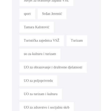
Savjet za branitelje župana VSŽ
sport
Srđan Jeremić
Tamara Kalistović
Turistička zajednica VSŽ
Turizam
uo za kulturu i turizam
UO za obrazovanje i društvene djelatnosti
UO za poljoprivredu
UO za turizam i kulturu
UO za zdravstvo i socijalnu skrb