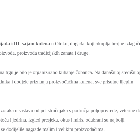
jada i III. sajam kulena
u Otoku, događaj koji okuplja brojne izlagač
oizvoda, proizvoda tradicijskih zanata i druge.
na trgu je bilo je organizirano kuhanje čobanca. Na današnjoj središnjo
ednika i dodjele priznanja proizvođačima kulena, sve prisutne lijepim
oraka u sastavu od pet stručnjaka s područja poljoprivrede, veterine d
oća i jedrina, izgled presjeka, okus i miris, odabrani su najbolji.
su se dodijelile nagrade malim i velikim proizvođačima.