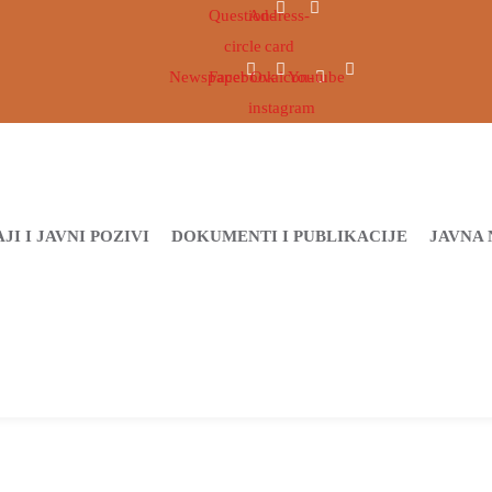
Question-
Address-
circle
card
Newspaper
Facebook
Ovaicon-
Youtube
instagram
JI I JAVNI POZIVI
DOKUMENTI I PUBLIKACIJE
JAVNA 