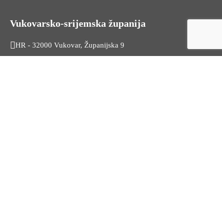
Vukovarsko-srijemska županija
HR - 32000 Vukovar, Županijska 9
Tel. +385 32 454 444
HR - 32100 Vinkovci, Glagoljaška 27
Tel. +385 32 344 111
Radno vrijeme: 7:30 - 15:30
OIB: 74724110709
Korisni linkovi
Odnosi s javnošću
Stambeno zbrinjavanje
Iz Matičnog ureda
Službeni vjesnik