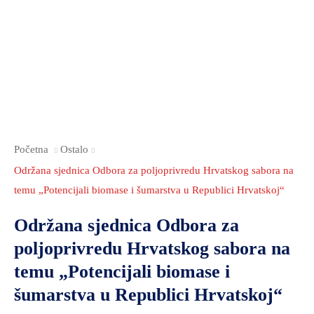
2021.-25.
ZDRAVSTVO
I
SOCIJALNA
SKRB
MEĐUNARODNA
SURADNJA
I
Početna
Ostalo
REGIONALNI
Održana sjednica Odbora za poljoprivredu Hrvatskog sabora na
RAZVOJ
temu „Potencijali biomase i šumarstva u Republici Hrvatskoj“
PROSTORNO
Održana sjednica Odbora za
UREĐENJE
poljoprivredu Hrvatskog sabora na
I
GRADITELJSTVO
temu „Potencijali biomase i
PRIRODA
šumarstva u Republici Hrvatskoj“
I