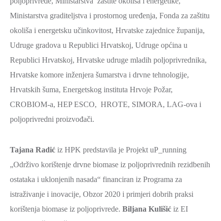
poljoprivrede, Ministarstva zaštite okoliša i energetike,
SPORT,
Ministarstva graditeljstva i prostornog uređenja, Fonda za zaštitu
MLADI
okoliša i energetsku učinkovitost, Hrvatske zajednice županija,
I
Udruge gradova u Republici Hrvatskoj, Udruge općina u
DEMOGRAFIJA
Republici Hrvatskoj, Hrvatske udruge mladih poljoprivrednika,
Hrvatske komore inženjera šumarstva i drvne tehnologije,
Hrvatskih šuma, Energetskog instituta Hrvoje Požar,
CROBIOM-a, HEP ESCO, HROTE, SIMORA, LAG-ova i
poljoprivredni proizvođači.
Tajana Radić
iz HPK predstavila je Projekt uP_running
„Održivo korištenje drvne biomase iz poljoprivrednih rezidbenih
ostataka i uklonjenih nasada“ financiran iz Programa za
istraživanje i inovacije, Obzor 2020 i primjeri dobrih praksi
korištenja biomase iz poljoprivrede.
Biljana Kulišić
iz EI