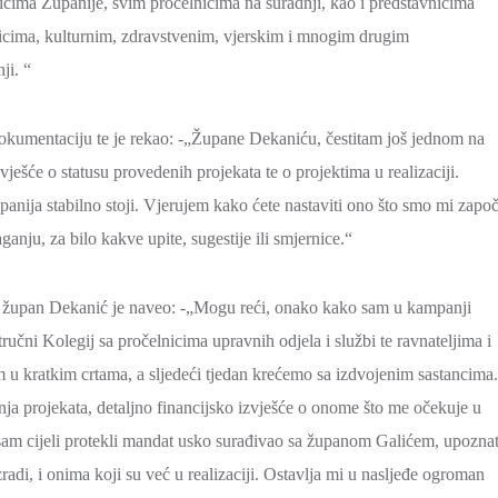
nicima Županije, svim pročelnicima na suradnji, kao i predstavnicima
nicima, kulturnim, zdravstvenim, vjerskim i mnogim drugim
ji. “
okumentaciju te je rekao: -„Župane Dekaniću, čestitam još jednom na
ješće o statusu provedenih projekata te o projektima u realizaciji.
panija stabilno stoji. Vjerujem kako ćete nastaviti ono što smo mi započ
anju, za bilo kakve upite, sugestije ili smjernice.“
i župan Dekanić je naveo: -„Mogu reći, onako kako sam u kampanji
učni Kolegij sa pročelnicima upravnih odjela i službi te ravnateljima i
m u kratkim crtama, a sljedeći tjedan krećemo sa izdvojenim sastancima.
nja projekata, detaljno financijsko izvješće o onome što me očekuje u
 sam cijeli protekli mandat usko surađivao sa županom Galićem, upozna
radi, i onima koji su već u realizaciji. Ostavlja mi u nasljeđe ogroman