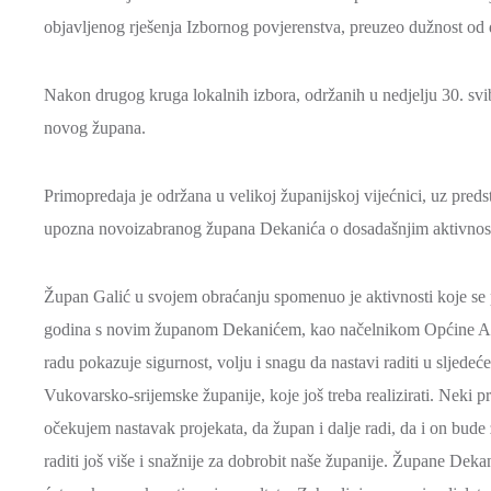
objavljenog rješenja Izbornog povjerenstva, preuzeo dužnost o
Nakon drugog kruga lokalnih izbora, održanih u nedjelju 30. svi
novog župana.
Primopredaja je održana u velikoj županijskoj vijećnici, uz preds
upozna novoizabranog župana Dekanića o dosadašnjim aktivnostima
Župan Galić u svojem obraćanju spomenuo je aktivnosti koje se p
godina s novim županom Dekanićem, kao načelnikom Općine And
radu pokazuje sigurnost, volju i snagu da nastavi raditi u sljedeć
Vukovarsko-srijemske županije, koje još treba realizirati. Neki pr
očekujem nastavak projekata, da župan i dalje radi, da i on bude
raditi još više i snažnije za dobrobit naše županije. Župane Dek