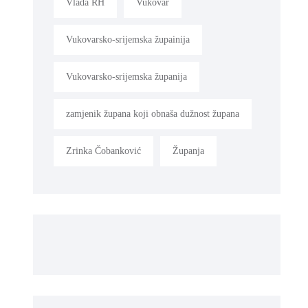
Vlada RH
Vukovar
Vukovarsko-srijemska župainija
Vukovarsko-srijemska županija
zamjenik župana koji obnaša dužnost župana
Zrinka Čobanković
Županja