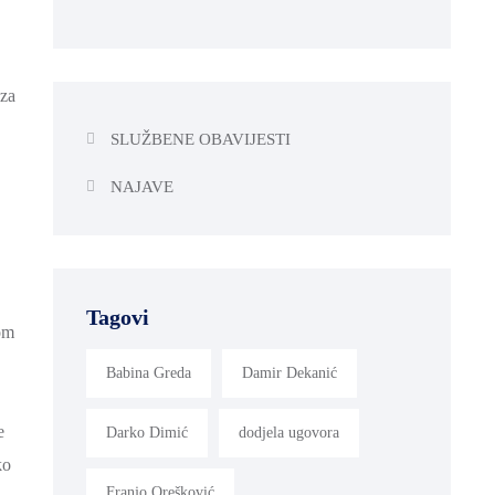
 za
SLUŽBENE OBAVIJESTI
NAJAVE
Tagovi
om
Babina Greda
Damir Dekanić
e
Darko Dimić
dodjela ugovora
ko
Franjo Orešković