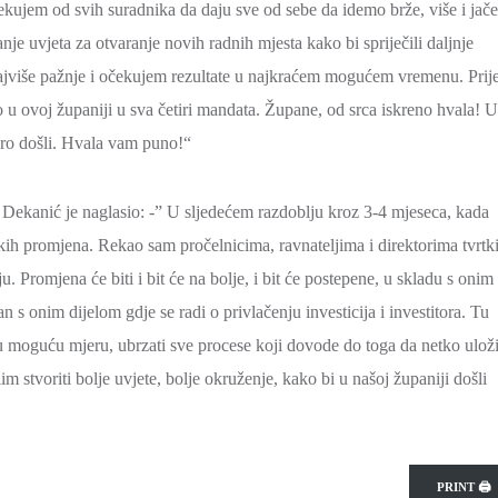
čekujem od svih suradnika da daju sve od sebe da idemo brže, više i jače
nje uvjeta za otvaranje novih radnih mjesta kako bi spriječili daljnje
 najviše pažnje i očekujem rezultate u najkraćem mogućem vremenu. Prij
 u ovoj županiji u sva četiri mandata. Župane, od srca iskreno hvala! U
bro došli. Hvala vam puno!“
n Dekanić je naglasio: -” U sljedećem razdoblju kroz 3-4 mjeseca, kada
ekih promjena. Rekao sam pročelnicima, ravnateljima i direktorima tvrtk
 Promjena će biti i bit će na bolje, i bit će postepene, u skladu s onim 
n s onim dijelom gdje se radi o privlačenju investicija i investitora. Tu
ju moguću mjeru, ubrzati sve procese koji dovode do toga da netko ulož
 stvoriti bolje uvjete, bolje okruženje, kako bi u našoj županiji došli
PRINT 🖨