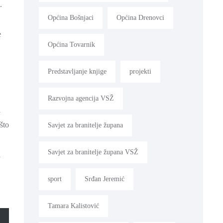
.
Općina Bošnjaci
Općina Drenovci
e
Općina Tovarnik
Predstavljanje knjige
projekti
Razvojna agencija VSŽ
i
što
Savjet za branitelje župana
Savjet za branitelje župana VSŽ
i
sport
Srđan Jeremić
Tamara Kalistović