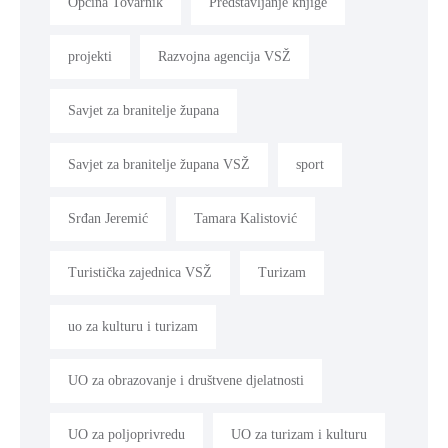
Općina Tovarnik
Predstavljanje knjige
projekti
Razvojna agencija VSŽ
Savjet za branitelje župana
Savjet za branitelje župana VSŽ
sport
Srđan Jeremić
Tamara Kalistović
Turistička zajednica VSŽ
Turizam
uo za kulturu i turizam
UO za obrazovanje i društvene djelatnosti
UO za poljoprivredu
UO za turizam i kulturu