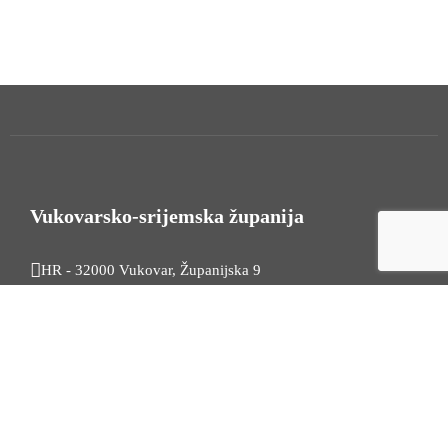
Vukovarsko-srijemska županija
HR - 32000 Vukovar, Županijska 9
Tel. +385 32 454 444
HR - 32100 Vinkovci, Glagoljaška 27
Tel. +385 32 344 111
Radno vrijeme: 7:30 - 15:30
OIB: 74724110709