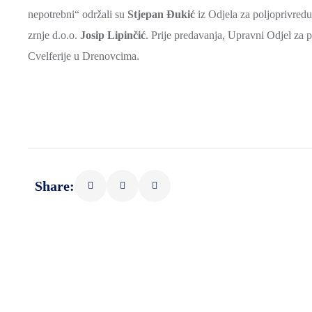
nepotrebni“ održali su
Stjepan Đukić
iz Odjela za poljoprivred
zrnje d.o.o.
Josip Lipinčić
. Prije predavanja, Upravni Odjel za 
Cvelferije u Drenovcima.
Share: