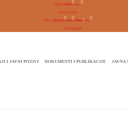
Question-
Address-
circle
card
Newspaper
Facebook
Ovaicon-
Youtube
instagram
JI I JAVNI POZIVI
DOKUMENTI I PUBLIKACIJE
JAVNA 