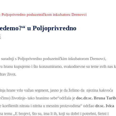
u Poljoprivredno poduzetničkom inkubatoru Drenovci
jedemo?“ u Poljoprivredno
i
u suradnji s Poljoprivredno poduzetničkim inkubatorom Drenovci,
vu hranu kupujemo i što konzumiramo, svakodnevne su teme svih nas k
rav život.
nja hrane vrlo važan segment, jasno je da želimo da njezina kakvoća
ječimo) životinje- tako hranimo sebe“održala je
doc.dr.sc. Bruna Tari
e korištenih nitrata i nitrita u mesnim proizvodima“ održao
dr.sc. Ivica
temu „E brojevi, što su, ima li ih, koji su dobri i potrebni, štetni i