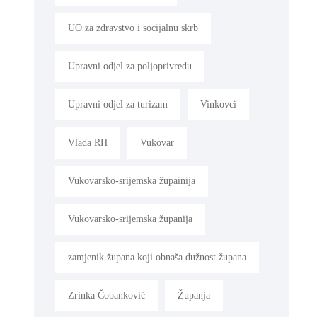
UO za zdravstvo i socijalnu skrb
Upravni odjel za poljoprivredu
Upravni odjel za turizam
Vinkovci
Vlada RH
Vukovar
Vukovarsko-srijemska župainija
Vukovarsko-srijemska županija
zamjenik župana koji obnaša dužnost župana
Zrinka Čobanković
Županja