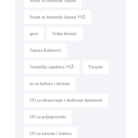
Savjet za branitelje župana
Savjet za branitelje župana VSŽ
sport
Srđan Jeremić
Tamara Kalistović
Turistička zajednica VSŽ
Turizam
uo za kulturu i turizam
UO za obrazovanje i društvene djelatnosti
UO za poljoprivredu
UO za turizam i kulturu