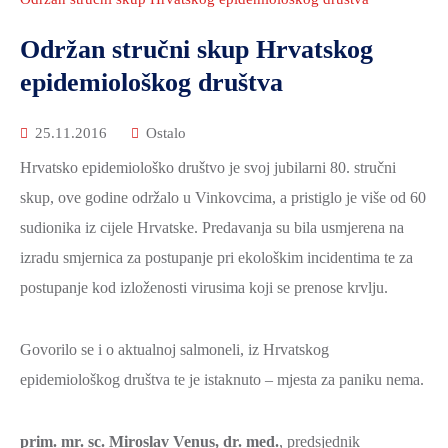
2021.-25.
ZDRAVSTVO
Održan stručni skup Hrvatskog
I
epidemiološkog društva
SOCIJALNA
SKRB
25.11.2016
Ostalo
MEĐUNARODNA
Hrvatsko epidemiološko društvo je svoj jubilarni 80. stručni
SURADNJA
skup, ove godine održalo u Vinkovcima, a pristiglo je više od 60
I
sudionika iz cijele Hrvatske. Predavanja su bila usmjerena na
REGIONALNI
RAZVOJ
izradu smjernica za postupanje pri ekološkim incidentima te za
postupanje kod izloženosti virusima koji se prenose krvlju.
PROSTORNO
UREĐENJE
I
Govorilo se i o aktualnoj salmoneli, iz Hrvatskog
GRADITELJSTVO
epidemiološkog društva te je istaknuto – mjesta za paniku nema.
PRIRODA
I
prim. mr. sc. Miroslav Venus, dr. med.
, predsjednik