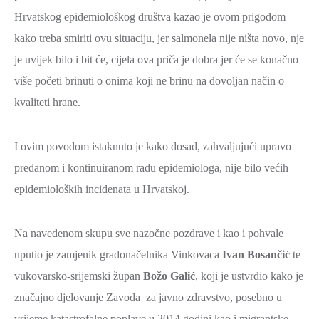
ZAŠTITA
Hrvatskog epidemiološkog društva kazao je ovom prigodom
OKOLIŠA
kako treba smiriti ovu situaciju, jer salmonela nije ništa novo, nje
je uvijek bilo i bit će, cijela ova priča je dobra jer će se konačno
TURIZAM
I
više početi brinuti o onima koji ne brinu na dovoljan način o
KULTURA
kvaliteti hrane.
PROMET
I
I ovim povodom istaknuto je kako dosad, zahvaljujući upravo
KOMUNIKACIJE
predanom i kontinuiranom radu epidemiologa, nije bilo većih
epidemioloških incidenata u Hrvatskoj.
ENERGETIKA
HRVATSKI
Na navedenom skupu sve nazočne pozdrave i kao i pohvale
BRANITELJI
uputio je zamjenik gradonačelnika Vinkovaca
Ivan Bosančić
te
URED
vukovarsko-srijemski župan
Božo Galić
, koji je ustvrdio kako je
ŽUPANA
značajno djelovanje Zavoda za javno zdravstvo, posebno u
OSTALO
vrijeme katastrofalne poplave u 2014.godini kao i migrantske