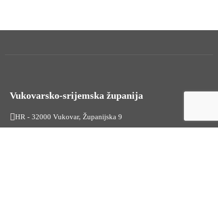
Vukovarsko-srijemska županija
HR - 32000 Vukovar, Županijska 9
Tel. +385 32 454 444
HR - 32100 Vinkovci, Glagoljaška 27
Tel. +385 32 344 111
Radno vrijeme: 7:30 - 15:30
OIB: 74724110709