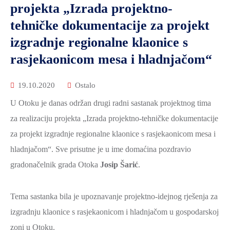
projekta „Izrada projektno-
ZAŠTITA
tehničke dokumentacije za projekt
OKOLIŠA
izgradnje regionalne klaonice s
TURIZAM
rasjekaonicom mesa i hladnjačom“
I
KULTURA
19.10.2020
Ostalo
PROMET
U Otoku je danas održan drugi radni sastanak projektnog tima
I
za realizaciju projekta „Izrada projektno-tehničke dokumentacije
KOMUNIKACIJE
za projekt izgradnje regionalne klaonice s rasjekaonicom mesa i
ENERGETIKA
hladnjačom“. Sve prisutne je u ime domaćina pozdravio
HRVATSKI
gradonačelnik grada Otoka
Josip Šarić
.
BRANITELJI
URED
Tema sastanka bila je upoznavanje projektno-idejnog rješenja za
ŽUPANA
izgradnju klaonice s rasjekaonicom i hladnjačom u gospodarskoj
OSTALO
zoni u Otoku.