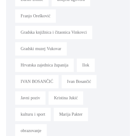
Franjo Orešković
Gradska knjižnica i čitaonica Vinkovci
Gradski muzej Vukovar
Hrvatska zajednica županija
Ilok
IVAN BOSANČIĆ
Ivan Bosančić
Javni poziv
Kristina Jukić
kulturu i sport
Marija Pakter
obrazovanje