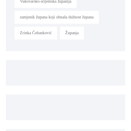
Vukovarsko-srijemska županija
zamjenik župana koji obnaša dužnost župana
Zrinka Čobanković
Županja