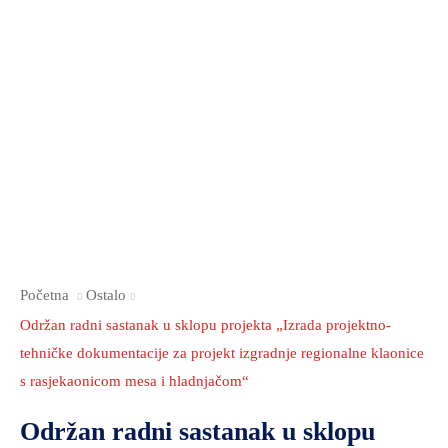
2021.-25.
ZDRAVSTVO
I
SOCIJALNA
SKRB
MEĐUNARODNA
SURADNJA
I
REGIONALNI
RAZVOJ
PROSTORNO
Početna
Ostalo
UREĐENJE
Održan radni sastanak u sklopu projekta „Izrada projektno-
I
tehničke dokumentacije za projekt izgradnje regionalne klaonice
GRADITELJSTVO
s rasjekaonicom mesa i hladnjačom“
PRIRODA
Održan radni sastanak u sklopu
I