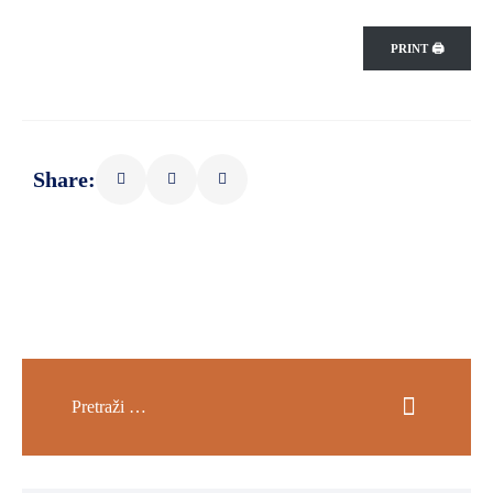
PRINT 🖨
Share: