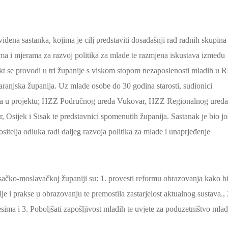
đena sastanka, kojima je cilj predstaviti dosadašnji rad radnih skupina
ima i mjerama za razvoj politika za mlade te razmjena iskustava između
jekt se provodi u tri županije s viskom stopom nezaposlenosti mladih u 
ranjska županija. Uz mlade osobe do 30 godina starosti, sudionici
tnera u projektu; HZZ Područnog ureda Vukovar, HZZ Regionalnog ureda
Osijek i Sisak te predstavnici spomenutih županija. Sastanak je bio jo
sitelja odluka radi daljeg razvoja politika za mlade i unaprjeđenje
Sisačko-moslavačkoj županiji su: 1. provesti reformu obrazovanja kako bi
je i prakse u obrazovanju te premostila zastarjelost aktualnog sustava., 
ma i 3. Poboljšati zapošljivost mladih te uvjete za poduzetništvo mlad