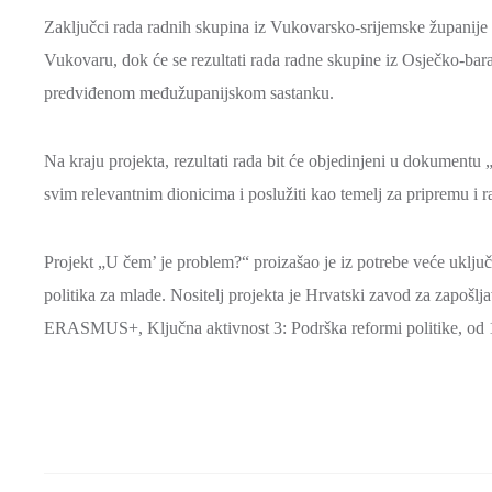
Zaključci rada radnih skupina iz Vukovarsko-srijemske županije
Vukovaru, dok će se rezultati rada radne skupine iz Osječko-baran
predviđenom međužupanijskom sastanku.
Na kraju projekta, rezultati rada bit će objedinjeni u dokumentu „
svim relevantnim dionicima i poslužiti kao temelj za pripremu i ra
Projekt „U čem’ je problem?“ proizašao je iz potrebe veće uklju
politika za mlade. Nositelj projekta je Hrvatski zavod za zapošlj
ERASMUS+, Ključna aktivnost 3: Podrška reformi politike, od 1