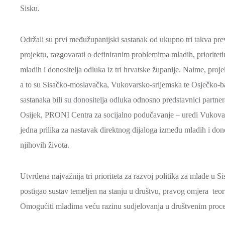
Sisku.
Održali su prvi međužupanijski sastanak od ukupno tri takva previ
projektu, razgovarati o definiranim problemima mladih, prioritet
mladih i donositelja odluka iz tri hrvatske županije. Naime, pro
a to su Sisačko-moslavačka, Vukovarsko-srijemska te Osječko-ba
sastanaka bili su donositelja odluka odnosno predstavnici par
Osijek, PRONI Centra za socijalno podučavanje – uredi Vukovar, 
jedna prilika za nastavak direktnog dijaloga između mladih i dono
njihovih života.
Utvrđena najvažnija tri prioriteta za razvoj politika za mlade u 
postigao sustav temeljen na stanju u društvu, pravog omjera teori
Omogućiti mladima veću razinu sudjelovanja u društvenim procesi