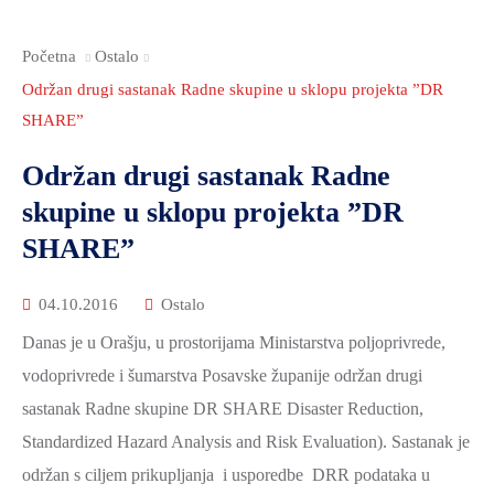
2021.-25.
ZDRAVSTVO
Početna
Ostalo
I
SOCIJALNA
Održan drugi sastanak Radne skupine u sklopu projekta ”DR
SKRB
SHARE”
MEĐUNARODNA
Održan drugi sastanak Radne
SURADNJA
skupine u sklopu projekta ”DR
I
SHARE”
REGIONALNI
RAZVOJ
04.10.2016
Ostalo
PROSTORNO
Danas je u Orašju, u prostorijama Ministarstva poljoprivrede,
UREĐENJE
vodoprivrede i šumarstva Posavske županije održan drugi
I
sastanak Radne skupine DR SHARE Disaster Reduction,
GRADITELJSTVO
Standardized Hazard Analysis and Risk Evaluation). Sastanak je
PRIRODA
održan s ciljem prikupljanja i usporedbe DRR podataka u
I