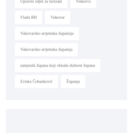
Upravni odjel za turizam
Vinkovci
Vlada RH
Vukovar
Vukovarsko-srijemska župainija
Vukovarsko-srijemska županija
zamjenik župana koji obnaša dužnost župana
Zrinka Čobanković
Županja