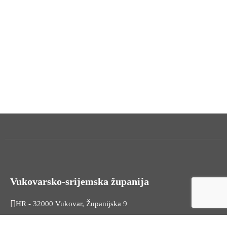
Vukovarsko-srijemska županija
HR - 32000 Vukovar, Županijska 9
Tel. +385 32 454 444