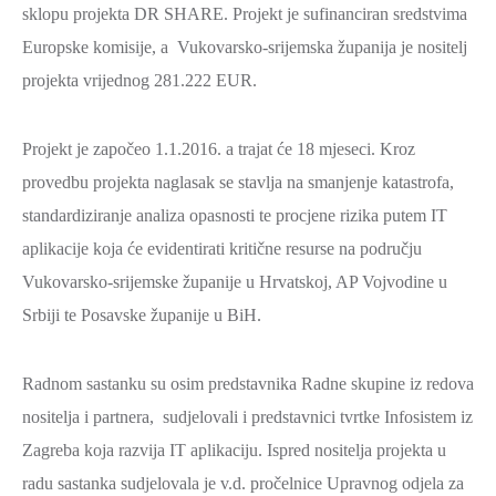
sklopu projekta DR SHARE. Projekt je sufinanciran sredstvima
ZAŠTITA
Europske komisije, a Vukovarsko-srijemska županija je nositelj
OKOLIŠA
projekta vrijednog 281.222 EUR.
TURIZAM
I
Projekt je započeo 1.1.2016. a trajat će 18 mjeseci. Kroz
KULTURA
provedbu projekta naglasak se stavlja na smanjenje katastrofa,
PROMET
standardiziranje analiza opasnosti te procjene rizika putem IT
I
aplikacije koja će evidentirati kritične resurse na području
KOMUNIKACIJE
Vukovarsko-srijemske županije u Hrvatskoj, AP Vojvodine u
ENERGETIKA
Srbiji te Posavske županije u BiH.
HRVATSKI
BRANITELJI
Radnom sastanku su osim predstavnika Radne skupine iz redova
URED
nositelja i partnera, sudjelovali i predstavnici tvrtke Infosistem iz
ŽUPANA
Zagreba koja razvija IT aplikaciju. Ispred nositelja projekta u
OSTALO
radu sastanka sudjelovala je v.d. pročelnice Upravnog odjela za