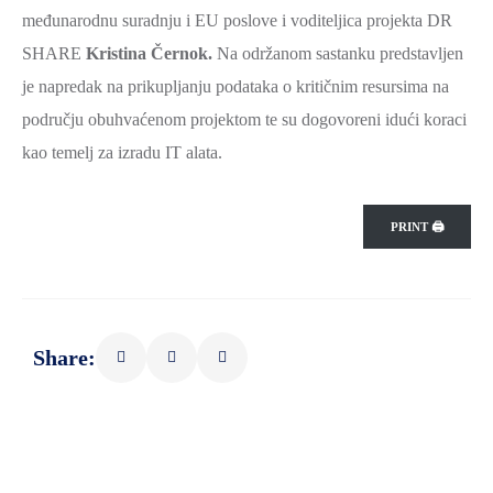
međunarodnu suradnju i EU poslove i voditeljica projekta DR
SPORT,
SHARE
MLADI
Kristina Černok.
Na održanom sastanku predstavljen
I
je napredak na prikupljanju podataka o kritičnim resursima na
DEMOGRAFIJA
području obuhvaćenom projektom te su dogovoreni idući koraci
kao temelj za izradu IT alata.
PRINT 🖨
Share: