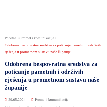
2021.-25.
ZDRAVSTVO
I
SOCIJALNA
SKRB
MEĐUNARODNA
Početna
Promet i komunikacije
SURADNJA
Odobrena bespovratna sredstva za poticanje pametnih i održivih
I
rješenja u prometnom sustavu naše županije
REGIONALNI
RAZVOJ
Odobrena bespovratna sredstva za
PROSTORNO
poticanje pametnih i održivih
UREĐENJE
rješenja u prometnom sustavu naše
I
županije
GRADITELJSTVO
PRIRODA
29.05.2024
Promet i komunikacije
I