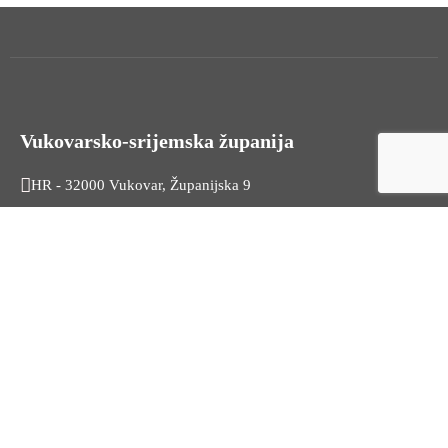
Vukovarsko-srijemska županija
HR - 32000 Vukovar, Županijska 9
Tel. +385 32 454 444
HR - 32100 Vinkovci, Glagoljaška 27
Tel. +385 32 344 111
Radno vrijeme: 7:30 - 15:30
OIB: 74724110709
Korisni linkovi