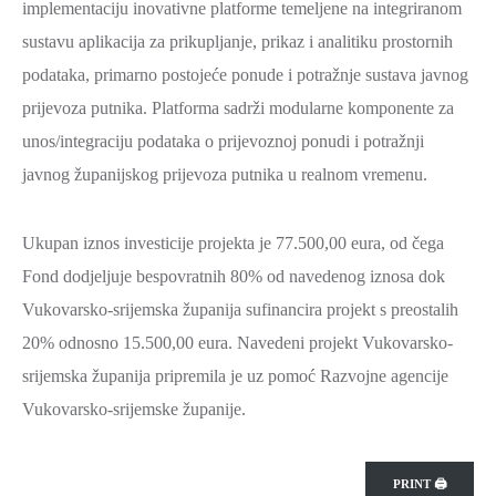
implementaciju inovativne platforme temeljene na integriranom
SPORT,
sustavu aplikacija za prikupljanje, prikaz i analitiku prostornih
MLADI
podataka, primarno postojeće ponude i potražnje sustava javnog
I
prijevoza putnika. Platforma sadrži modularne komponente za
DEMOGRAFIJA
unos/integraciju podataka o prijevoznoj ponudi i potražnji
javnog županijskog prijevoza putnika u realnom vremenu.
Ukupan iznos investicije projekta je 77.500,00 eura, od čega
Fond dodjeljuje bespovratnih 80% od navedenog iznosa dok
Vukovarsko-srijemska županija sufinancira projekt s preostalih
20% odnosno 15.500,00 eura. Navedeni projekt Vukovarsko-
srijemska županija pripremila je uz pomoć Razvojne agencije
Vukovarsko-srijemske županije.
PRINT 🖨