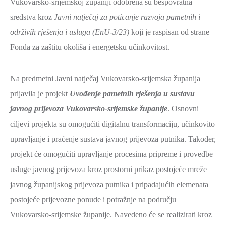
Vukovarsko-srijemskoj županiji odobrena su bespovratna
ZAŠTITA
sredstva kroz
Javni natječaj za poticanje razvoja pametnih i
OKOLIŠA
održivih rješenja i usluga (EnU-3/23)
koji je raspisan od strane
TURIZAM
Fonda za zaštitu okoliša i energetsku učinkovitost.
I
KULTURA
Na predmetni Javni natječaj Vukovarsko-srijemska županija
PROMET
prijavila je projekt
Uvođenje pametnih rješenja u sustavu
I
javnog prijevoza Vukovarsko-srijemske županije
. Osnovni
KOMUNIKACIJE
ciljevi projekta su omogućiti digitalnu transformaciju, učinkovito
ENERGETIKA
upravljanje i praćenje sustava javnog prijevoza putnika. Također,
HRVATSKI
projekt će omogućiti upravljanje procesima pripreme i provedbe
BRANITELJI
usluge javnog prijevoza kroz prostorni prikaz postojeće mreže
javnog županijskog prijevoza putnika i pripadajućih elemenata
URED
postojeće prijevozne ponude i potražnje na području
ŽUPANA
Vukovarsko-srijemske županije. Navedeno će se realizirati kroz
OSTALO