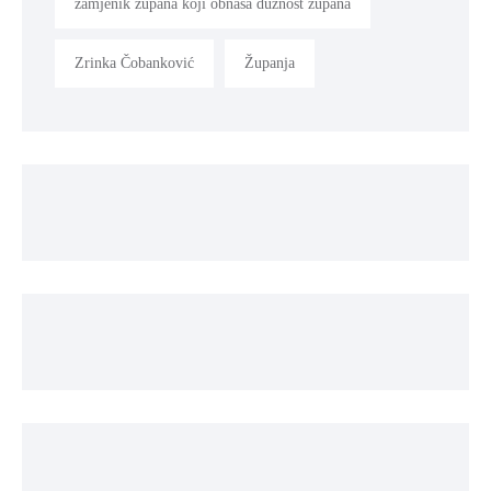
zamjenik župana koji obnaša dužnost župana
Zrinka Čobanković
Županja