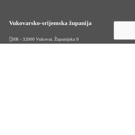
Vukovarsko-srijemska županija
HR - 32000 Vukovar, Županijska 9
Tel. +385 32 454 444
HR - 32100 Vinkovci, Glagoljaška 27
Tel. +385 32 344 111
Radno vrijeme: 7:30 - 15:30
OIB: 74724110709
Korisni linkovi