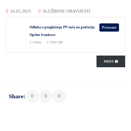
16.05.2025
SLUŽBENE OBAVIJESTI
Odluka o proglašenju PN tuča na području
Preuzmi
Općine Ivankovo
1 file(s)
178.87 KB
PRINT 🖨
Share: