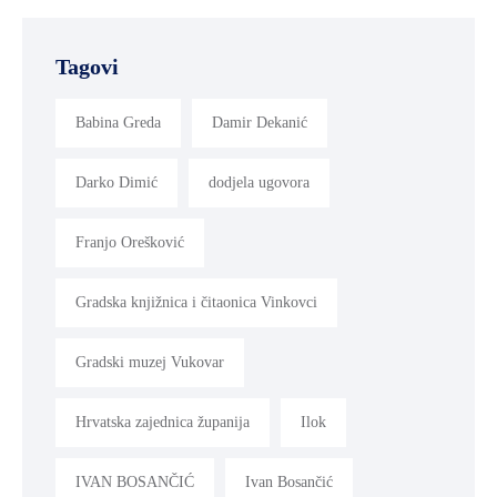
Tagovi
Babina Greda
Damir Dekanić
Darko Dimić
dodjela ugovora
Franjo Orešković
Gradska knjižnica i čitaonica Vinkovci
Gradski muzej Vukovar
Hrvatska zajednica županija
Ilok
IVAN BOSANČIĆ
Ivan Bosančić