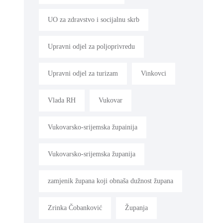
UO za zdravstvo i socijalnu skrb
Upravni odjel za poljoprivredu
Upravni odjel za turizam
Vinkovci
Vlada RH
Vukovar
Vukovarsko-srijemska župainija
Vukovarsko-srijemska županija
zamjenik župana koji obnaša dužnost župana
Zrinka Čobanković
Županja