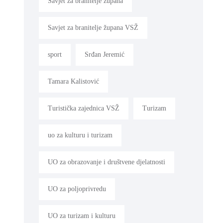
Savjet za branitelje župana
Savjet za branitelje župana VSŽ
sport
Srđan Jeremić
Tamara Kalistović
Turistička zajednica VSŽ
Turizam
uo za kulturu i turizam
UO za obrazovanje i društvene djelatnosti
UO za poljoprivredu
UO za turizam i kulturu