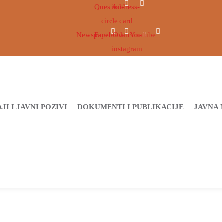
Question-
Address-
circle
card
Newspaper
Facebook
Ovaicon-
Youtube
instagram
JI I JAVNI POZIVI
DOKUMENTI I PUBLIKACIJE
JAVNA 