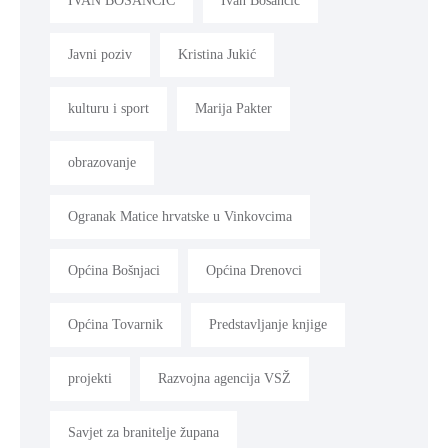
IVAN BOSANČIĆ
Ivan Bosančić
Javni poziv
Kristina Jukić
kulturu i sport
Marija Pakter
obrazovanje
Ogranak Matice hrvatske u Vinkovcima
Općina Bošnjaci
Općina Drenovci
Općina Tovarnik
Predstavljanje knjige
projekti
Razvojna agencija VSŽ
Savjet za branitelje župana