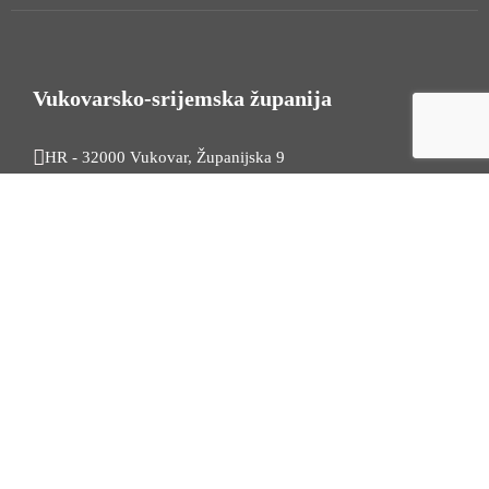
Vukovarsko-srijemska županija
HR - 32000 Vukovar, Županijska 9
Tel. +385 32 454 444
HR - 32100 Vinkovci, Glagoljaška 27
Tel. +385 32 344 111
Radno vrijeme: 7:30 - 15:30
OIB: 74724110709
Korisni linkovi