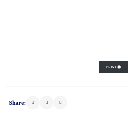
PRINT 🖨
Share: