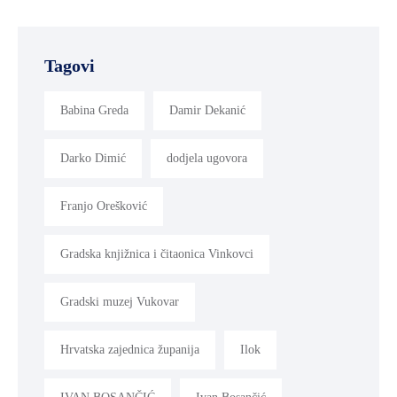
Tagovi
Babina Greda
Damir Dekanić
Darko Dimić
dodjela ugovora
Franjo Orešković
Gradska knjižnica i čitaonica Vinkovci
Gradski muzej Vukovar
Hrvatska zajednica županija
Ilok