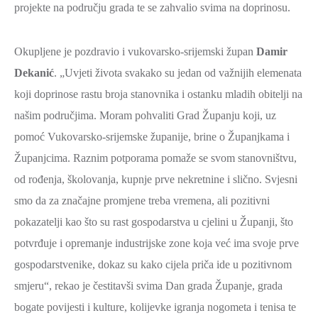
projekte na području grada te se zahvalio svima na doprinosu.
Okupljene je pozdravio i vukovarsko-srijemski župan
Damir
Dekanić
. „Uvjeti života svakako su jedan od važnijih elemenata
koji doprinose rastu broja stanovnika i ostanku mladih obitelji na
našim područjima. Moram pohvaliti Grad Županju koji, uz
pomoć Vukovarsko-srijemske županije, brine o Županjkama i
Županjcima. Raznim potporama pomaže se svom stanovništvu,
od rođenja, školovanja, kupnje prve nekretnine i slično. Svjesni
smo da za značajne promjene treba vremena, ali pozitivni
pokazatelji kao što su rast gospodarstva u cjelini u Županji, što
potvrđuje i opremanje industrijske zone koja već ima svoje prve
gospodarstvenike, dokaz su kako cijela priča ide u pozitivnom
smjeru“, rekao je čestitavši svima Dan grada Županje, grada
bogate povijesti i kulture, kolijevke igranja nogometa i tenisa te