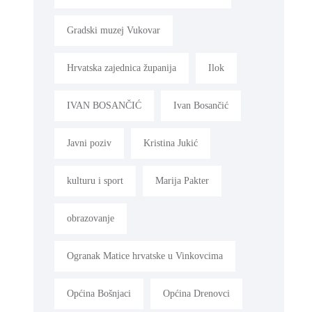
Gradski muzej Vukovar
Hrvatska zajednica županija
Ilok
IVAN BOSANČIĆ
Ivan Bosančić
Javni poziv
Kristina Jukić
kulturu i sport
Marija Pakter
obrazovanje
Ogranak Matice hrvatske u Vinkovcima
Općina Bošnjaci
Općina Drenovci