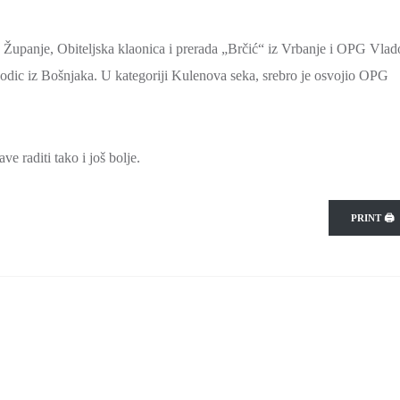
z Županje, Obiteljska klaonica i prerada „Brčić“ iz Vrbanje i OPG Vlad
odic iz Bošnjaka. U kategoriji Kulenova seka, srebro je osvojio OPG
e raditi tako i još bolje.
PRINT 🖨