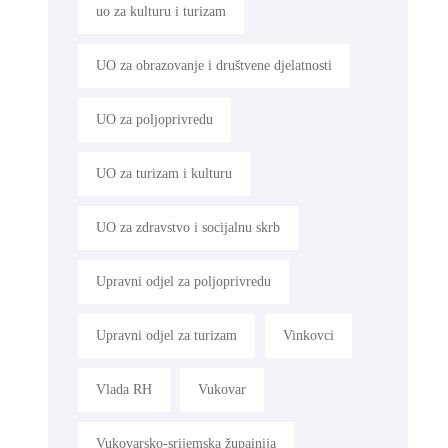
uo za kulturu i turizam
UO za obrazovanje i društvene djelatnosti
UO za poljoprivredu
UO za turizam i kulturu
UO za zdravstvo i socijalnu skrb
Upravni odjel za poljoprivredu
Upravni odjel za turizam
Vinkovci
Vlada RH
Vukovar
Vukovarsko-srijemska župainija