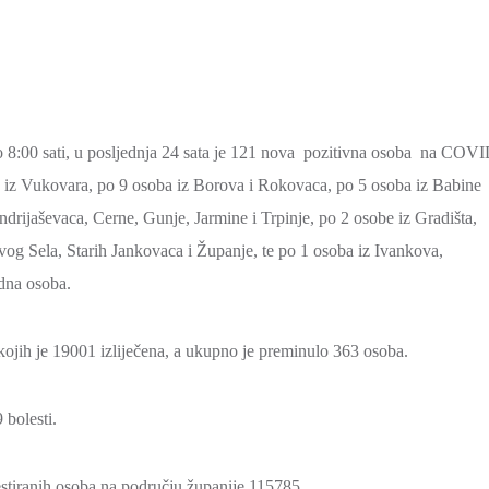
o 8:00 sati, u posljednja 24 sata je 121 nova pozitivna osoba na COVI
 iz Vukovara, po 9 osoba iz Borova i Rokovaca, po 5 osoba iz Babine
drijaševaca, Cerne, Gunje, Jarmine i Trpinje, po 2 osobe iz Gradišta,
g Sela, Starih Jankovaca i Županje, te po 1 osoba iz Ivankova,
dna osoba.
ojih je 19001 izliječena, a ukupno je preminulo 363 osoba.
bolesti.
testiranih osoba na području županije 115785.