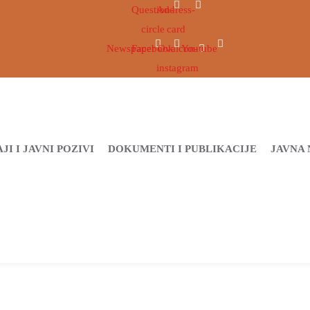
Question-
Address-
circle
card
Newspaper
Facebook
Ovaicon-
Youtube
instagram
JI I JAVNI POZIVI
DOKUMENTI I PUBLIKACIJE
JAVNA 