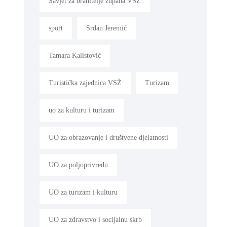
Savjet za branitelje župana VSŽ
sport
Srđan Jeremić
Tamara Kalistović
Turistička zajednica VSŽ
Turizam
uo za kulturu i turizam
UO za obrazovanje i društvene djelatnosti
UO za poljoprivredu
UO za turizam i kulturu
UO za zdravstvo i socijalnu skrb