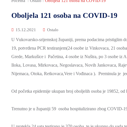
Početna
Ostalo
Oboljela 121 osoba na COVID-19
Oboljela 121 osoba na COVID-19
15.12.2021
Ostalo
U Vukovarsko-srijemskoj županiji, prema podacima pristiglim d
19, potvrđena PCR testiranjem(24 osobe iz Vinkovaca, 21 osoba
Grede, Markušice i Pačetina, 4 osobe iz Nuštra, po 3 osobe iz An
Iloka, Lovasa, Mirkovaca, Negoslavaca, Novih Jankovaca, Rajevo
Nijemaca, Otoka, Retkovaca,Vere i Vođinaca ). Preminula je je
Od početka epidemije ukupan broj oboljelih osoba je 19852, od k
Trenutno je u županiji 59 osoba hospitalizirano zbog COVID-19 
U protekla 24 sata testirano je 370 osoba, te je ukupno do sada 