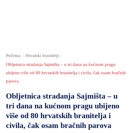
2021.-25.
ZDRAVSTVO
I
SOCIJALNA
SKRB
MEĐUNARODNA
SURADNJA
Početna
Hrvatski branitelji
I
Obljetnica stradanja Sajmišta – u tri dana na kućnom pragu
REGIONALNI
ubijeno više od 80 hrvatskih branitelja i civila, čak osam bračnih
RAZVOJ
parova
PROSTORNO
Obljetnica stradanja Sajmišta – u
UREĐENJE
I
tri dana na kućnom pragu ubijeno
GRADITELJSTVO
više od 80 hrvatskih branitelja i
PRIRODA
civila, čak osam bračnih parova
I