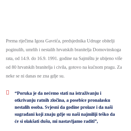
SPORT,
MLADI
I
DEMOGRAFIJA
Prema riječima Igora Gavrića, predsjednika Udruge obitelji
poginulih, umrlih i nestalih hrvatskih branitelja Domovinskoga
rata, od 14.9. do 16.9. 1991. godine na Sajmištu je ubijeno više
od 80 hrvatskih branitelja i civila, gotovo na kućnom pragu. Za
neke se ni danas ne zna gdje su.
“Poruka je da nećemo stati na istraživanju i
otkrivanju ratnih zločina, a posebice pronalasku
nestalih osoba. Svjesni da godine prolaze i da naši
sugrađani koji znaju gdje su naši najmiliji teško da
će si olakšati dušu, mi nastavljamo raditi”,