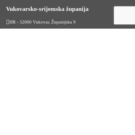
Vukovarsko-srijemska županija
HR - 32000 Vukovar, Županijska 9
Tel. +385 32 454 444
HR - 32100 Vinkovci, Glagoljaška 27
Tel. +385 32 344 111
Radno vrijeme: 7:30 - 15:30
OIB: 74724110709
Korisni linkovi
Odnosi s javnošću
Stambeno zbrinjavanje
Iz Matičnog ureda
Službeni vjesnik