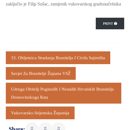
zaključio je Filip Sušac, zamjenik vukovarskog gradonačelnika
PRINT 🖨
33. Obljetnica Stradanja Branitelja I Civila Sajimišta
Savjet Za Branitelje Župana VSŽ
Udruga Obitelji Poginulih I Nestalih Hrvatskih Branitelja
Domovinskoga Rata
Vukovarsko-Srijemska Županija
Share: