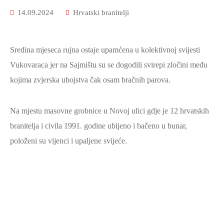
ZAŠTITA
14.09.2024
Hrvatski branitelji
OKOLIŠA
TURIZAM
Sredina mjeseca rujna ostaje upamćena u kolektivnoj svijesti
I
Vukovaraca jer na Sajmištu su se dogodili svirepi zločini među
KULTURA
kojima zvjerska ubojstva čak osam bračnih parova.
PROMET
I
Na mjestu masovne grobnice u Novoj ulici gdje je 12 hrvatskih
KOMUNIKACIJE
branitelja i civila 1991. godine ubijeno i bačeno u bunar,
ENERGETIKA
položeni su vijenci i upaljene svijeće.
HRVATSKI
BRANITELJI
URED
ŽUPANA
OSTALO