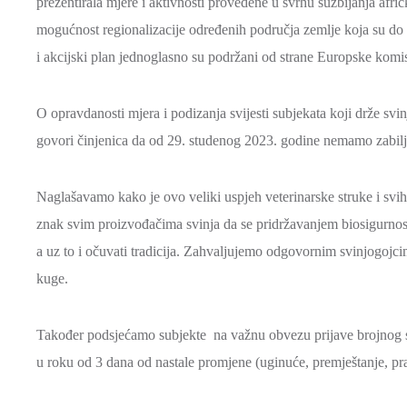
prezentirala mjere i aktivnosti provedene u svrhu suzbijanja afrič
mogućnost regionalizacije određenih područja zemlje koja su do 
i akcijski plan jednoglasno su podržani od strane Europske komisi
O opravdanosti mjera i podizanja svijesti subjekata koji drže svi
govori činjenica da od 29. studenog 2023. godine nemamo zabiljež
Naglašavamo kako je ovo veliki uspjeh veterinarske struke i svih 
znak svim proizvođačima svinja da se pridržavanjem biosigurnosti
a uz to i očuvati tradicija. Zahvaljujemo odgovornim svinjogojcim
kuge.
Također podsjećamo subjekte na važnu obvezu prijave brojnog st
u roku od 3 dana od nastale promjene (uginuće, premještanje, pra