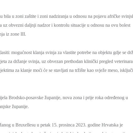
ila u zoni zaštite i zoni nadziranja u odnosu na pojavu afričke svinjs
uz obvezni daljnji nadzor i kontrolu situacije u odnosu na ovu bolest
ja iz zone III.
siti: mogućnost klanja svinja za vlastite potrebe na objektu gdje se dr
jeta za držanje svinja, uz obvezan prethodan klinički pregled veterinara
ektima za klanje moći će se stavljati na tržište kao svježe meso, isključ
ijela Brodsko-posavske županije, nova zona i prije roka određenog u
anjske županije.
ržanog u Bruxellesu u petak 15. prosinca 2023. godine Hrvatska je