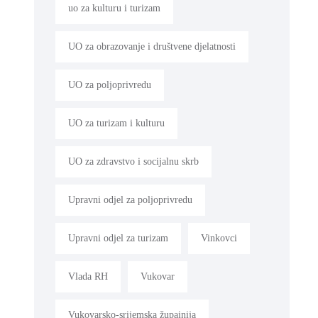
uo za kulturu i turizam
UO za obrazovanje i društvene djelatnosti
UO za poljoprivredu
UO za turizam i kulturu
UO za zdravstvo i socijalnu skrb
Upravni odjel za poljoprivredu
Upravni odjel za turizam
Vinkovci
Vlada RH
Vukovar
Vukovarsko-srijemska župainija