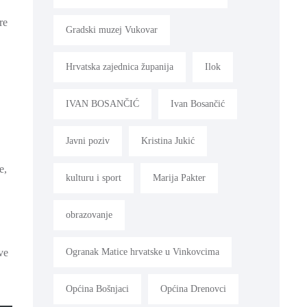
re
Gradski muzej Vukovar
Hrvatska zajednica županija
Ilok
IVAN BOSANČIĆ
Ivan Bosančić
Javni poziv
Kristina Jukić
e,
kulturu i sport
Marija Pakter
obrazovanje
Ogranak Matice hrvatske u Vinkovcima
ve
Općina Bošnjaci
Općina Drenovci