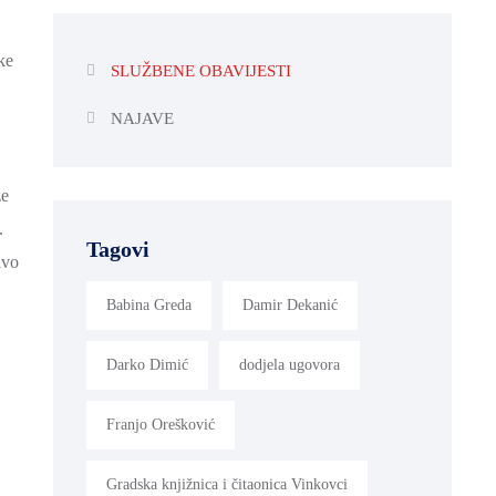
ke
SLUŽBENE OBAVIJESTI
NAJAVE
že
.
Tagovi
ivo
Babina Greda
Damir Dekanić
Darko Dimić
dodjela ugovora
Franjo Orešković
Gradska knjižnica i čitaonica Vinkovci