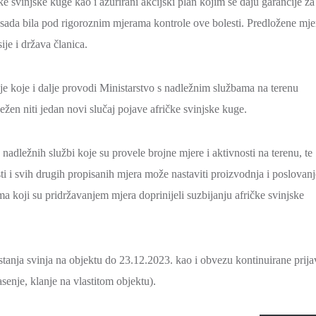
ke svinjske kuge kao i ažurirani akcijski plan kojim se daju garancije za
sada bila pod rigoroznim mjerama kontrole ove bolesti. Predložene mje
je i država članica.
nje koje i dalje provodi Ministarstvo s nadležnim službama na terenu
en niti jedan novi slučaj pojave afričke svinjske kuge.
nadležnih službi koje su provele brojne mjere i aktivnosti na terenu, te
 i svih drugih propisanih mjera može nastaviti proizvodnja i poslovanj
a koji su pridržavanjem mjera doprinijeli suzbijanju afričke svinjske
anja svinja na objektu do 23.12.2023. kao i obvezu kontinuirane prija
senje, klanje na vlastitom objektu).