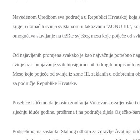
Navedenom Uredbom sva područja u Republici Hrvatskoj koja su b
kuge u domaćih svinja svrstana su u takozvanu ‘ZONU III.’, koja 
omogućava stavljanje na tržište svježeg mesa koje potječe od svin
Od najavljenih promjena svakako je kao najvažnije potrebno nagla
svinje uz ispunjavanje svih biosigurnosnih i drugih propisanih uv
Meso koje potječe od svinja iz zone III, zaklanih u odobrenim obj
za područje Republike Hrvatske.
Posebice ističemo da je osim zoniranja Vukovarsko-srijemske i d
siječnju iduće godine, proširena i na područje dijela Osječko-bar
Podsjetimo, na sastanku Stalnog odbora za zdravlje životinja od