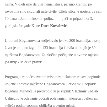
nama. Vidjeli smo da više nema izlaza, pa smo krenuli, po
ZAŠTITA
rovovima smo skupljali naše civile. Cijela ulica je gorjela. Ja sam
OKOLIŠA
10 dana ležao u minskom polju…“- riječi su pripadnika 3.
TURIZAM
gardijske brigade Kune
Đure Kovačevića
.
I
KULTURA
U obrani Bogdanovaca sudjelovalo je oko 200 branitelja, a svoj
PROMET
život je ukupno izgubilo 133 branitelja i civila od kojih je 89
I
mještana Bogdanovaca. Za zločine počinjene u ovome mjestu
KOMUNIKACIJE
još uvijek se čeka pravda.
ENERGETIKA
HRVATSKI
Program je započeo svetom misom zadušnicom za sve poginule,
BRANITELJI
ubijene i nestale mještane Bogdanovaca u crkvi sv. Leopolda
URED
Bogdana Mandića, a predvodio ju je župnik
Vladimir Sedlak
.
ŽUPANA
Uslijedilo je odavanje počasti polaganjem vijenaca i paljenjem
OSTALO
svijeća podno spomen obilježja u centru mjesta.