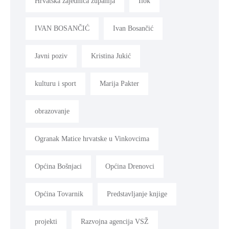
Hrvatska zajednica županija
Ilok
IVAN BOSANČIĆ
Ivan Bosančić
Javni poziv
Kristina Jukić
kulturu i sport
Marija Pakter
obrazovanje
Ogranak Matice hrvatske u Vinkovcima
Općina Bošnjaci
Općina Drenovci
Općina Tovarnik
Predstavljanje knjige
projekti
Razvojna agencija VSŽ