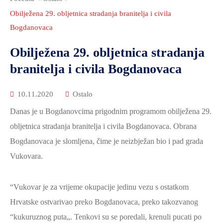
2021.-25.
ZDRAVSTVO
Obilježena 29. obljetnica stradanja branitelja i civila
I
Bogdanovaca
SOCIJALNA
Obilježena 29. obljetnica stradanja
SKRB
branitelja i civila Bogdanovaca
MEĐUNARODNA
SURADNJA
10.11.2020
Ostalo
I
Danas je u Bogdanovcima prigodnim programom obilježena 29.
REGIONALNI
obljetnica stradanja branitelja i civila Bogdanovaca. Obrana
RAZVOJ
Bogdanovaca je slomljena, čime je neizbježan bio i pad grada
PROSTORNO
Vukovara.
UREĐENJE
I
“Vukovar je za vrijeme okupacije jedinu vezu s ostatkom
GRADITELJSTVO
Hrvatske ostvarivao preko Bogdanovaca, preko takozvanog
PRIRODA
“kukuruznog puta„. Tenkovi su se poredali, krenuli pucati po
I