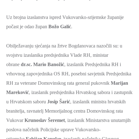
SPORT,
MLADI
Uz brojna izaslanstva ispred Vukovarsko-srijemske županije
I
počast je odao župan
Božo Galić
.
DEMOGRAFIJA
Obilježavanju sjećanja na žrtve Bogdanovaca nazočili su: u
svojstvu izaslanika predsjednika Vlade RH, ministar
obrane
dr.sc. Mario Banožić
, izaslanik Predsjednika RH i
vrhovnog zapovjednika OS RH, posebni savjetnik Predsjednika
RH za veterane Domovinskog rata general pukovnik
Marijan
Mareković
, izaslanik predsjednika Hrvatskog sabora i zastupnik
u Hrvatskom saboru
Josip Šarić
, izaslanik ministra hrvatskih
branitelja, ravnatelj Memorijalnog centra Domovinskog rata
Vukovar
Krunoslav Šeremet
, izaslanik Ministarstva unutarnjih
poslova načelnik Policijske uprave Vukovarsko-
srijemske
Fabijan Kapular
, izaslanik načelnika Glavnog