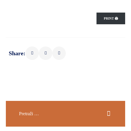
PRINT 🖨
Share: