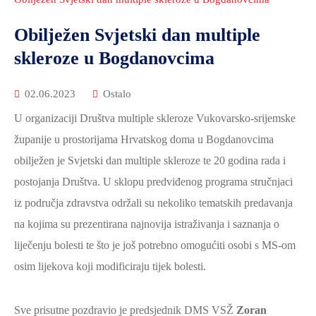
2021.-25.
ZDRAVSTVO
Obilježen Svjetski dan multiple
I
skleroze u Bogdanovcima
SOCIJALNA
SKRB
02.06.2023
Ostalo
MEĐUNARODNA
U organizaciji Društva multiple skleroze Vukovarsko-srijemske
SURADNJA
županije u prostorijama Hrvatskog doma u Bogdanovcima
I
obilježen je Svjetski dan multiple skleroze te 20 godina rada i
REGIONALNI
RAZVOJ
postojanja Društva. U sklopu predviđenog programa stručnjaci
iz područja zdravstva održali su nekoliko tematskih predavanja
PROSTORNO
na kojima su prezentirana najnovija istraživanja i saznanja o
UREĐENJE
liječenju bolesti te što je još potrebno omogućiti osobi s MS-om
I
GRADITELJSTVO
osim lijekova koji modificiraju tijek bolesti.
PRIRODA
Sve prisutne pozdravio je predsjednik DMS VSŽ
Zoran
I