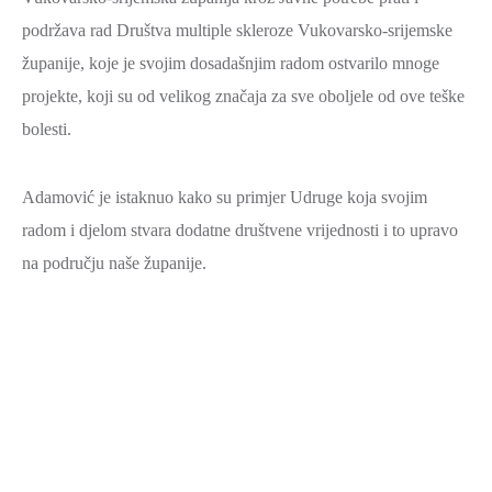
SPORT,
podržava rad Društva multiple skleroze Vukovarsko-srijemske
MLADI
županije, koje je svojim dosadašnjim radom ostvarilo mnoge
I
projekte, koji su od velikog značaja za sve oboljele od ove teške
DEMOGRAFIJA
bolesti.
Adamović je istaknuo kako su primjer Udruge koja svojim
radom i djelom stvara dodatne društvene vrijednosti i to upravo
na području naše županije.