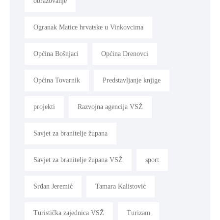
obrazovanje
Ogranak Matice hrvatske u Vinkovcima
Općina Bošnjaci
Općina Drenovci
Općina Tovarnik
Predstavljanje knjige
projekti
Razvojna agencija VSŽ
Savjet za branitelje župana
Savjet za branitelje župana VSŽ
sport
Srđan Jeremić
Tamara Kalistović
Turistička zajednica VSŽ
Turizam