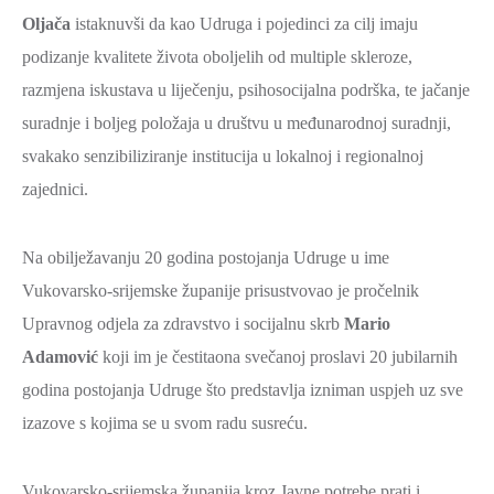
ZAŠTITA
Oljača
istaknuvši da kao Udruga i pojedinci za cilj imaju
OKOLIŠA
podizanje kvalitete života oboljelih od multiple skleroze,
razmjena iskustava u liječenju, psihosocijalna podrška, te jačanje
TURIZAM
suradnje i boljeg položaja u društvu u međunarodnoj suradnji,
I
KULTURA
svakako senzibiliziranje institucija u lokalnoj i regionalnoj
zajednici.
PROMET
I
KOMUNIKACIJE
Na obilježavanju 20 godina postojanja Udruge u ime
Vukovarsko-srijemske županije prisustvovao je pročelnik
ENERGETIKA
Upravnog odjela za zdravstvo i socijalnu skrb
Mario
HRVATSKI
Adamović
koji im je čestitaona svečanoj proslavi 20 jubilarnih
BRANITELJI
godina postojanja Udruge što predstavlja izniman uspjeh uz sve
URED
izazove s kojima se u svom radu susreću.
ŽUPANA
OSTALO
Vukovarsko-srijemska županija kroz Javne potrebe prati i