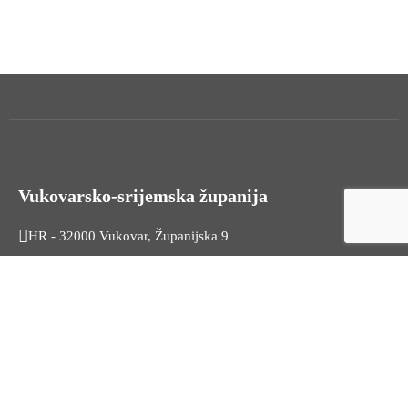
Vukovarsko-srijemska županija
HR - 32000 Vukovar, Županijska 9
Tel. +385 32 454 444
HR - 32100 Vinkovci, Glagoljaška 27
Tel. +385 32 344 111
Radno vrijeme: 7:30 - 15:30
OIB: 74724110709