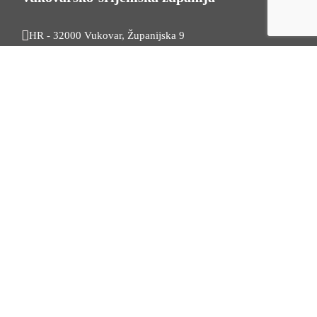
HR - 32000 Vukovar, Županijska 9
Tel. +385 32 454 444
HR - 32100 Vinkovci, Glagoljaška 27
Tel. +385 32 344 111
Radno vrijeme: 7:30 - 15:30
OIB: 74724110709
Korisni linkovi
Odnosi s javnošću
Stambeno zbrinjavanje
Iz Matičnog ureda