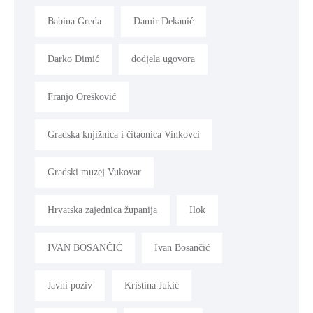
Babina Greda
Damir Dekanić
Darko Dimić
dodjela ugovora
Franjo Orešković
Gradska knjižnica i čitaonica Vinkovci
Gradski muzej Vukovar
Hrvatska zajednica županija
Ilok
IVAN BOSANČIĆ
Ivan Bosančić
Javni poziv
Kristina Jukić