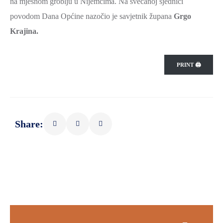
na mjesnom groblju u Nijemcima. Na svečanoj sjednici
povodom Dana Općine nazočio je savjetnik župana
Grgo
Krajina.
PRINT 🖨
Share: