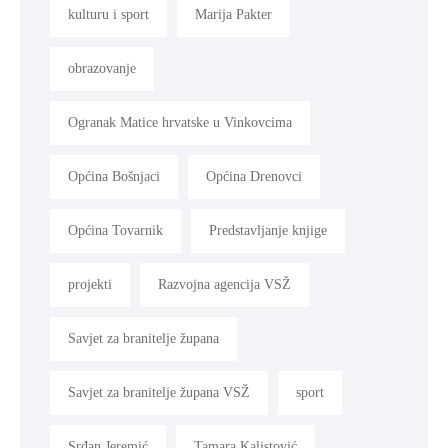
kulturu i sport
Marija Pakter
obrazovanje
Ogranak Matice hrvatske u Vinkovcima
Općina Bošnjaci
Općina Drenovci
Općina Tovarnik
Predstavljanje knjige
projekti
Razvojna agencija VSŽ
Savjet za branitelje župana
Savjet za branitelje župana VSŽ
sport
Srđan Jeremić
Tamara Kalistović