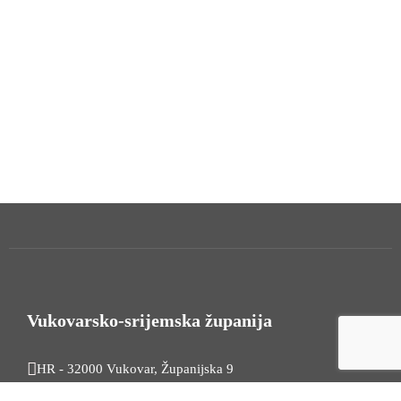
Vukovarsko-srijemska županija
HR - 32000 Vukovar, Županijska 9
Tel. +385 32 454 444