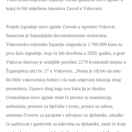
kojoj će biti smještena ispostava Zavod u Vukovaru.
Projekt izgradnje nove zgrade Zavoda u ispostavi Vukovar
financiran je županijskim decentraliziranim sredstvima.
Vukovarsko-srijemska županija osigurala je 1.700.000 kuna za
prvu fazu izgradnje, koja će biti dovršena u 2020. godini, a grad
Vukovar darovao je zemljište površine 2270 kvadratnih metara u
Županijskoj ulici br. 27 u Vukovaru. „Nama je cilj bio da smo
što bliže vukovarskoj bolnici i da nam odgovara lokacija zbog
prometnica. Upravo zbog toga ova lokacija je idealna.
Unutrašnjost nove zgrade imati će prostor za reanimaciju,
ambulantu, prostore za liječnike i sestre, prostor za odmor,
sanitarne čvorove za pacijente i odvojeno za djelatnike, također
će sadržavati i garderobe sa tuševima za djelatnike, imati će dvije