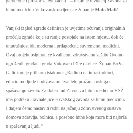
garderobe i prostor za edukaciju.“ – rekao je ravnatelj Zavoda za
hitnu medicinu Vukovarsko-srijemske županije
Mato Matić
.
Vanjski izgled zgrade definiran je uvjetima očuvanja originalnih
pročelja zgrada koje su ranije postojale na istom mjestu, dok će
unutrašnjost biti moderna i prilagođena suvremenoj medicini.
Ovaj projekt osigurati će kvalitetnu zdravstvenu zaštitu životno
ugroženih građana grada Vukovara i šire okolice. Župan Božo
Galić tom je prilikom istaknuo: „Radimo na infrastrukturi,
educiramo ljude i održavamo kvalitetu pružanja usluga u
spašavanju života. Za dobar rad Zavod za hitnu medicinu VSŽ
ima podršku i ravnateljice Hrvatskog zavoda za hitnu medicinu.
I daljem ćemo nastaviti raditi na jačanju zdravstvenog sustava
domova zdravlja, bolnica, a posebno hitne koja mora biti najbrža
u spašavanju ljudi.“