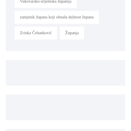
Vukovarsko-srijemska županija
zamjenik župana koji obnaša dužnost župana
Zrinka Čobanković
Županja