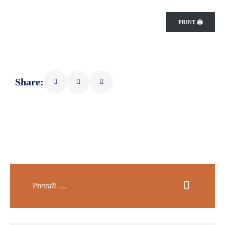
PRINT 🖨
Share: