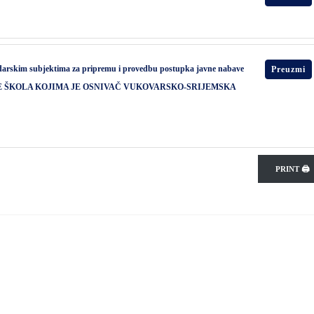
odarskim subjektima za pripremu i provedbu postupka javne nabave
Preuzmi
E ŠKOLA KOJIMA JE OSNIVAČ VUKOVARSKO-SRIJEMSKA
PRINT 🖨