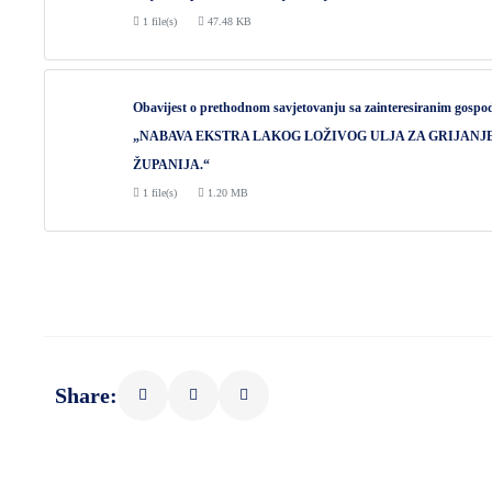
1 file(s)
47.48 KB
Obavijest o prethodnom savjetovanju sa zainteresiranim gosp
„NABAVA EKSTRA LAKOG LOŽIVOG ULJA ZA GRIJANJ
ŽUPANIJA.“
1 file(s)
1.20 MB
Share: