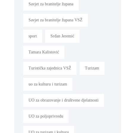
Savjet za branitelje župana
Savjet za branitelje župana VSŽ
sport
Srđan Jeremić
Tamara Kalistović
Turistička zajednica VSŽ
Turizam
uo za kulturu i turizam
UO za obrazovanje i društvene djelatnosti
UO za poljoprivredu
UO za turizam i kulturu