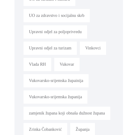
UO za zdravstvo i socijalnu skrb
Upravni odjel za poljoprivredu
Upravni odjel za turizam
Vinkovci
Vlada RH
Vukovar
Vukovarsko-srijemska župainija
Vukovarsko-srijemska županija
zamjenik župana koji obnaša dužnost župana
Zrinka Čobanković
Županja